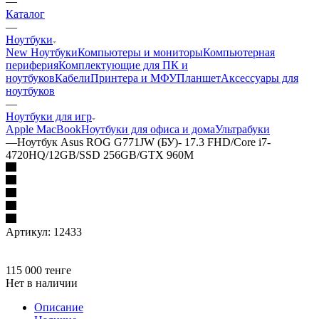
—
Каталог
—
Ноутбуки
New Ноутбуки
Компьютеры и мониторы
Компьютерная
периферия
Комплектующие для ПК и
ноутбуков
Кабели
Принтера и МФУ
Планшет
Аксессуары для
ноутбуков
—
Ноутбуки для игр
Apple MacBook
Ноутбуки для офиса и дома
Ультрабуки
—
Ноутбук Asus ROG G771JW (БУ)- 17.3 FHD/Core i7-
4720HQ/12GB/SSD 256GB/GTX 960M
Артикул:
12433
115 000
тенге
Нет в наличии
Описание