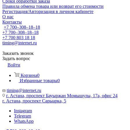
Сроки обработки заказа
Правила обмена товара или возврат его стоимости
Регистрация/Авторизация в личном кабинете
О нас
Контакты
+7 700‒308‒18‒18
+7 700‒308‒18‒18
+7 700 803 18 18
timing@internet.ru
Заказать звонок
Задать вопрос
Войти
Корзина
0
Избранные товары
0
timing@internet.ru
г. Астана, проспект Бауыржан Момышулы, 17а, офис 24
г. Астана, проспект Сарыарка, 5
Instagram
Telegram
WhatsApp