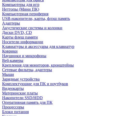
Компьютеры для игр
Неттопы (Мини ПК)
Компьютерная периферия
USB-накопители, карты, флэш память
Адаптеры
Акустические системы и колонки
Диски DVD, CD
Карты флеш памяти
Носители информации
Клавиатуры и аксессуары для клавиатур
Коврики
Наушники и микрофоны
Веб-камеры
Крепления для мониторов, кронштейны
Сетевые фильтры, адаптеры
Мыши
Зарядные устройства
Комплектующие для ПК и ноутбуков
Видеокарты
Материнские платы
Накопители SSD/HDD
Оперативная память для ПК
Процессоры
Блоки питания