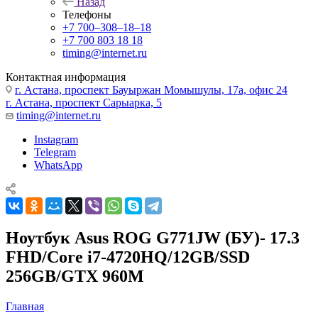
Назад
Телефоны
+7 700‒308‒18‒18
+7 700 803 18 18
timing@internet.ru
Контактная информация
г. Астана, проспект Бауыржан Момышулы, 17а, офис 24
г. Астана, проспект Сарыарка, 5
timing@internet.ru
Instagram
Telegram
WhatsApp
Ноутбук Asus ROG G771JW (БУ)- 17.3
FHD/Core i7-4720HQ/12GB/SSD
256GB/GTX 960M
Главная