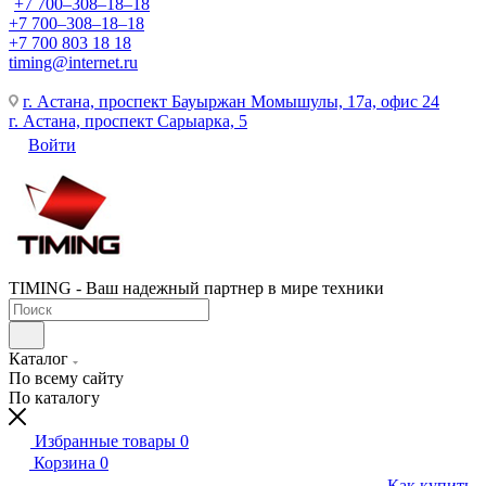
+7 700‒308‒18‒18
+7 700‒308‒18‒18
+7 700 803 18 18
timing@internet.ru
г. Астана, проспект Бауыржан Момышулы, 17а, офис 24
г. Астана, проспект Сарыарка, 5
Войти
TIMING - Ваш надежный партнер в мире техники
Каталог
По всему сайту
По каталогу
Избранные товары
0
Корзина
0
Как купить