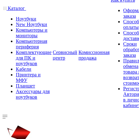
Каталог
Оформ
заказа
Ноутбуки
Спосо
New Ноутбуки
оплаты
Компьютеры и
Спосо
мониторы
достав
Компьютерная
Сроки
периферия
обрабо
Комплектующие
Сервисный
Комиссионная
заказа
для ПК и
центр
продажа
Правил
ноутбуков
обмена
Кабели
товара
Принтера и
возврат
МФУ
стоимо
Планшет
Регист
Аксессуары для
Автори
ноутбуков
в личн
кабине