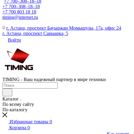
+7 700‒308‒18‒18
+7 700‒308‒18‒18
+7 700 803 18 18
timing@internet.ru
г. Астана, проспект Бауыржан Момышулы, 17а, офис 24
г. Астана, проспект Сарыарка, 5
Войти
TIMING - Ваш надежный партнер в мире техники
Каталог
По всему сайту
По каталогу
Избранные товары
0
Корзина
0
Как купить