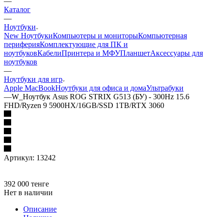
—
Каталог
—
Ноутбуки
New Ноутбуки
Компьютеры и мониторы
Компьютерная
периферия
Комплектующие для ПК и
ноутбуков
Кабели
Принтера и МФУ
Планшет
Аксессуары для
ноутбуков
—
Ноутбуки для игр
Apple MacBook
Ноутбуки для офиса и дома
Ультрабуки
—
W_Ноутбук Asus ROG STRIX G513 (БУ) - 300Hz 15.6
FHD/Ryzen 9 5900HX/16GB/SSD 1TB/RTX 3060
Артикул:
13242
392 000
тенге
Нет в наличии
Описание