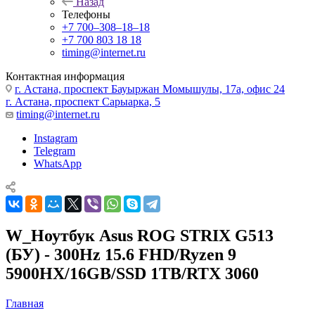
Назад
Телефоны
+7 700‒308‒18‒18
+7 700 803 18 18
timing@internet.ru
Контактная информация
г. Астана, проспект Бауыржан Момышулы, 17а, офис 24
г. Астана, проспект Сарыарка, 5
timing@internet.ru
Instagram
Telegram
WhatsApp
W_Ноутбук Asus ROG STRIX G513
(БУ) - 300Hz 15.6 FHD/Ryzen 9
5900HX/16GB/SSD 1TB/RTX 3060
Главная