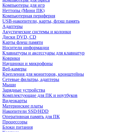
Компьютеры для игр
Неттопы (Мини ПК)
Компьютерная периферия
USB-накопители, карты, флэш память
Адаптеры
Акустические системы и колонки
Диски DVD, CD
Карты флеш памяти
Носители информации
Клавиатуры и аксессуары для клавиатур
Коврики
Наушники и микрофоны
Веб-камеры
Крепления для мониторов, кронштейны
Сетевые фильтры, адаптеры
Мыши
Зарядные устройства
Комплектующие для ПК и ноутбуков
Видеокарты
Материнские платы
Накопители SSD/HDD
Оперативная память для ПК
Процессоры
Блоки питания