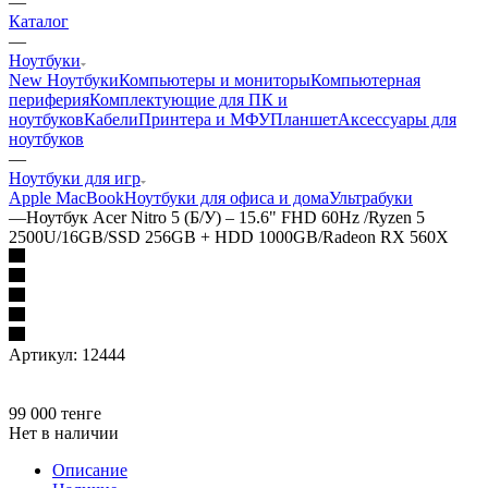
—
Каталог
—
Ноутбуки
New Ноутбуки
Компьютеры и мониторы
Компьютерная
периферия
Комплектующие для ПК и
ноутбуков
Кабели
Принтера и МФУ
Планшет
Аксессуары для
ноутбуков
—
Ноутбуки для игр
Apple MacBook
Ноутбуки для офиса и дома
Ультрабуки
—
Ноутбук Acer Nitro 5 (Б/У) – 15.6" FHD 60Hz /Ryzen 5
2500U/16GB/SSD 256GB + HDD 1000GB/Radeon RX 560X
Артикул:
12444
99 000
тенге
Нет в наличии
Описание