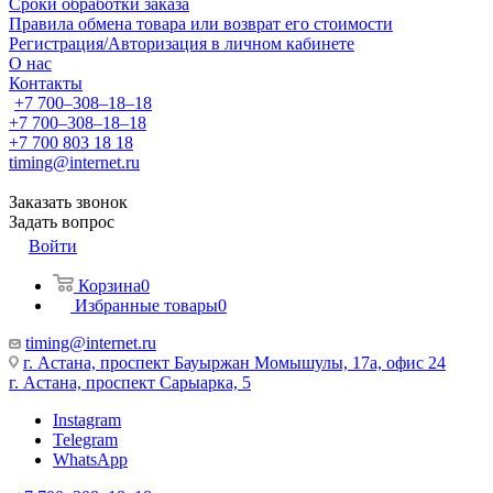
Сроки обработки заказа
Правила обмена товара или возврат его стоимости
Регистрация/Авторизация в личном кабинете
О нас
Контакты
+7 700‒308‒18‒18
+7 700‒308‒18‒18
+7 700 803 18 18
timing@internet.ru
Заказать звонок
Задать вопрос
Войти
Корзина
0
Избранные товары
0
timing@internet.ru
г. Астана, проспект Бауыржан Момышулы, 17а, офис 24
г. Астана, проспект Сарыарка, 5
Instagram
Telegram
WhatsApp