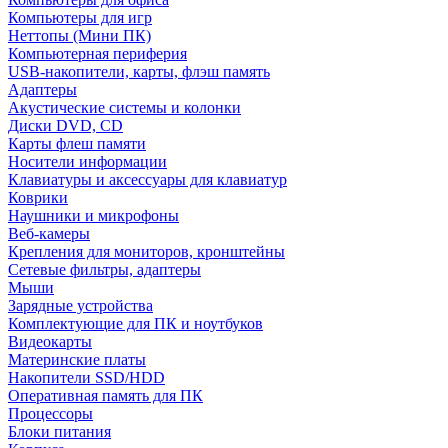
Компьютеры для игр
Неттопы (Мини ПК)
Компьютерная периферия
USB-накопители, карты, флэш память
Адаптеры
Акустические системы и колонки
Диски DVD, CD
Карты флеш памяти
Носители информации
Клавиатуры и аксессуары для клавиатур
Коврики
Наушники и микрофоны
Веб-камеры
Крепления для мониторов, кронштейны
Сетевые фильтры, адаптеры
Мыши
Зарядные устройства
Комплектующие для ПК и ноутбуков
Видеокарты
Материнские платы
Накопители SSD/HDD
Оперативная память для ПК
Процессоры
Блоки питания