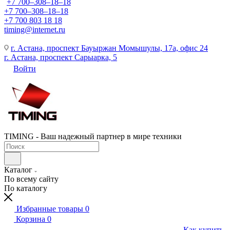
+7 700‒308‒18‒18
+7 700‒308‒18‒18
+7 700 803 18 18
timing@internet.ru
г. Астана, проспект Бауыржан Момышулы, 17а, офис 24
г. Астана, проспект Сарыарка, 5
Войти
TIMING - Ваш надежный партнер в мире техники
Каталог
По всему сайту
По каталогу
Избранные товары
0
Корзина
0
Как купить