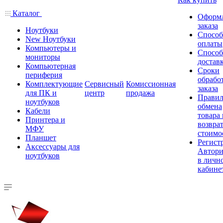
Каталог
Оформ
заказа
Ноутбуки
Спосо
New Ноутбуки
оплаты
Компьютеры и
Спосо
мониторы
достав
Компьютерная
Сроки
периферия
обрабо
Комплектующие
Сервисный
Комиссионная
заказа
для ПК и
центр
продажа
Правил
ноутбуков
обмена
Кабели
товара
Принтера и
возврат
МФУ
стоимо
Планшет
Регист
Аксессуары для
Автори
ноутбуков
в личн
кабине