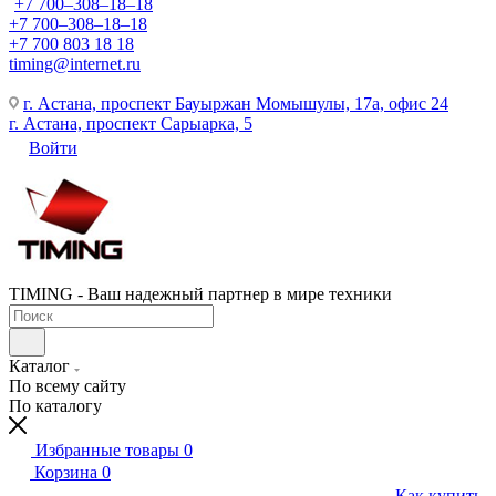
+7 700‒308‒18‒18
+7 700‒308‒18‒18
+7 700 803 18 18
timing@internet.ru
г. Астана, проспект Бауыржан Момышулы, 17а, офис 24
г. Астана, проспект Сарыарка, 5
Войти
TIMING - Ваш надежный партнер в мире техники
Каталог
По всему сайту
По каталогу
Избранные товары
0
Корзина
0
Как купить