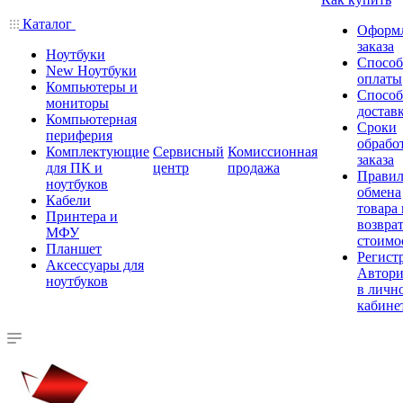
Каталог
Оформ
заказа
Ноутбуки
Спосо
New Ноутбуки
оплаты
Компьютеры и
Спосо
мониторы
достав
Компьютерная
Сроки
периферия
обрабо
Комплектующие
Сервисный
Комиссионная
заказа
для ПК и
центр
продажа
Правил
ноутбуков
обмена
Кабели
товара
Принтера и
возврат
МФУ
стоимо
Планшет
Регист
Аксессуары для
Автори
ноутбуков
в личн
кабине