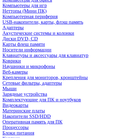
Компьютеры для игр
Неттопы (Мини ПК)
Компьютерная периферия
USB-накопители, карты, флэш память
Адаптеры
Акустические системы и колонки
Диски DVD, CD
Карты флеш памяти
Носители информации
Клавиатуры и аксессуары для клавиатур
Коврики
Наушники и микрофоны
Веб-камеры
Крепления для мониторов, кронштейны
Сетевые фильтры, адаптеры
Мыши
Зарядные устройства
Комплектующие для ПК и ноутбуков
Видеокарты
Материнские платы
Накопители SSD/HDD
Оперативная память для ПК
Процессоры
Блоки питания