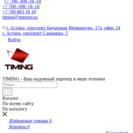
+7 700‒308‒18‒18
+7 700‒308‒18‒18
+7 700 803 18 18
timing@internet.ru
г. Астана, проспект Бауыржан Момышулы, 17а, офис 24
г. Астана, проспект Сарыарка, 5
Войти
TIMING - Ваш надежный партнер в мире техники
Каталог
По всему сайту
По каталогу
Избранные товары
0
Корзина
0
Как купить