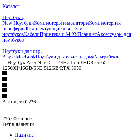
—
Каталог
—
Ноутбуки
New Ноутбуки
Компьютеры и мониторы
Компьютерная
периферия
Комплектующие для ПК и
ноутбуков
Кабели
Принтера и МФУ
Планшет
Аксессуары для
ноутбуков
—
Ноутбуки для игр
Apple MacBook
Ноутбуки для офиса и дома
Ультрабуки
—
Ноутбук Acer Nitro 5 - 144Hz 15.6 FHD/Core i5-
12500H/16GB/SSD 512GB/RTX 3050
Артикул:
01226
275 000
тенге
Нет в наличии
Наличие