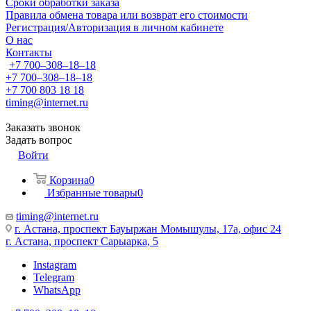
Сроки обработки заказа
Правила обмена товара или возврат его стоимости
Регистрация/Авторизация в личном кабинете
О нас
Контакты
+7 700‒308‒18‒18
+7 700‒308‒18‒18
+7 700 803 18 18
timing@internet.ru
Заказать звонок
Задать вопрос
Войти
Корзина
0
Избранные товары
0
timing@internet.ru
г. Астана, проспект Бауыржан Момышулы, 17а, офис 24
г. Астана, проспект Сарыарка, 5
Instagram
Telegram
WhatsApp