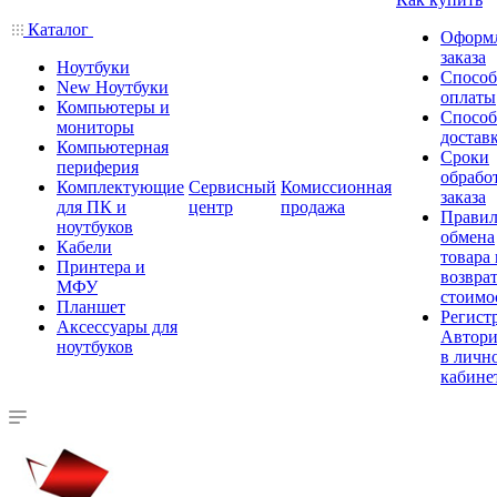
Каталог
Оформ
заказа
Ноутбуки
Спосо
New Ноутбуки
оплаты
Компьютеры и
Спосо
мониторы
достав
Компьютерная
Сроки
периферия
обрабо
Комплектующие
Сервисный
Комиссионная
заказа
для ПК и
центр
продажа
Правил
ноутбуков
обмена
Кабели
товара
Принтера и
возврат
МФУ
стоимо
Планшет
Регист
Аксессуары для
Автори
ноутбуков
в личн
кабине