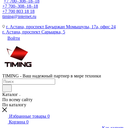
+7 700‒308‒18‒18
+7 700‒308‒18‒18
+7 700 803 18 18
timing@internet.ru
г. Астана, проспект Бауыржан Момышулы, 17а, офис 24
г. Астана, проспект Сарыарка, 5
Войти
TIMING - Ваш надежный партнер в мире техники
Каталог
По всему сайту
По каталогу
Избранные товары
0
Корзина
0
Как купить