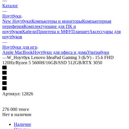
—
Каталог
—
Ноутбуки
New Ноутбуки
Компьютеры и мониторы
Компьютерная
периферия
Комплектующие для ПК и
ноутбуков
Кабели
Принтера и МФУ
Планшет
Аксессуары для
ноутбуков
—
Ноутбуки для игр
Apple MacBook
Ноутбуки для офиса и дома
Ультрабуки
—
W_Ноутбук Lenovo IdeaPad Gaming 3 (Б/У) - 15.6 FHD
120Hz/Ryzen 5 5600H/16GB/SSD 512GB/RTX 3050
Артикул:
12826
276 000
тенге
Нет в наличии
Наличие