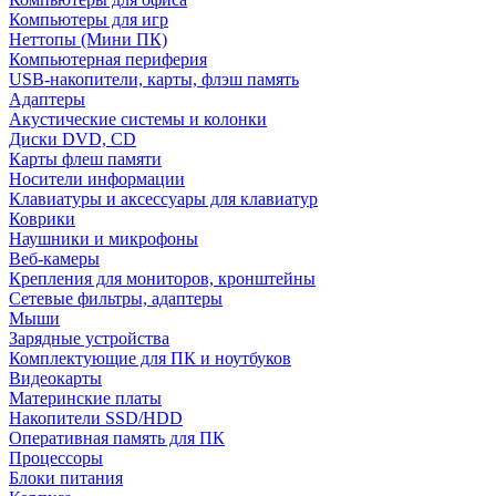
Компьютеры для игр
Неттопы (Мини ПК)
Компьютерная периферия
USB-накопители, карты, флэш память
Адаптеры
Акустические системы и колонки
Диски DVD, CD
Карты флеш памяти
Носители информации
Клавиатуры и аксессуары для клавиатур
Коврики
Наушники и микрофоны
Веб-камеры
Крепления для мониторов, кронштейны
Сетевые фильтры, адаптеры
Мыши
Зарядные устройства
Комплектующие для ПК и ноутбуков
Видеокарты
Материнские платы
Накопители SSD/HDD
Оперативная память для ПК
Процессоры
Блоки питания