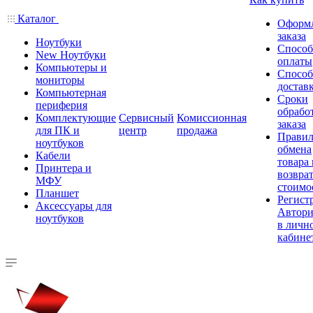
Каталог
Оформ
заказа
Ноутбуки
Спосо
New Ноутбуки
оплаты
Компьютеры и
Спосо
мониторы
достав
Компьютерная
Сроки
периферия
обрабо
Комплектующие
Сервисный
Комиссионная
заказа
для ПК и
центр
продажа
Правил
ноутбуков
обмена
Кабели
товара
Принтера и
возврат
МФУ
стоимо
Планшет
Регист
Аксессуары для
Автори
ноутбуков
в личн
кабине