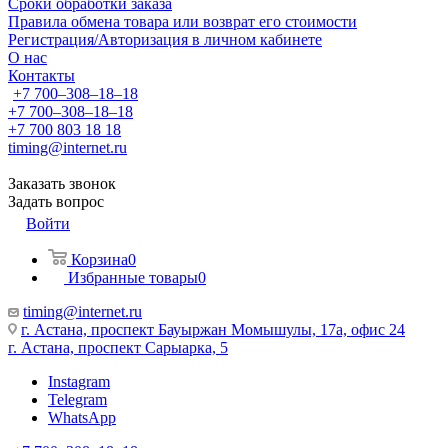
Сроки обработки заказа
Правила обмена товара или возврат его стоимости
Регистрация/Авторизация в личном кабинете
О нас
Контакты
+7 700‒308‒18‒18
+7 700‒308‒18‒18
+7 700 803 18 18
timing@internet.ru
Заказать звонок
Задать вопрос
Войти
Корзина
0
Избранные товары
0
timing@internet.ru
г. Астана, проспект Бауыржан Момышулы, 17а, офис 24
г. Астана, проспект Сарыарка, 5
Instagram
Telegram
WhatsApp