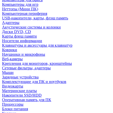
Компьютеры для игр
Неттопы (Мини ПК)
Компьютерная периферия
USB-накопители, карты, флэш память
Адаптеры
Акустические системы и колонки
Диски DVD, CD
Карты флеш памяти
Носители информации
Клавиатуры и аксессуары для клавиатур
Коврики
Наушники и микрофоны
Веб-камеры
Крепления для мониторов, кронштейны
Сетевые фильтры, адаптеры
Мыши
Зарядные устройства
Комплектующие для ПК и ноутбуков
Видеокарты
Материнские платы
Накопители SSD/HDD
Оперативная память для ПК
Процессоры
Блоки питания