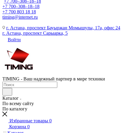
+7 700‒308‒18‒18
+7 700‒308‒18‒18
+7 700 803 18 18
timing@internet.ru
г. Астана, проспект Бауыржан Момышулы, 17а, офис 24
г. Астана, проспект Сарыарка, 5
Войти
TIMING - Ваш надежный партнер в мире техники
Каталог
По всему сайту
По каталогу
Избранные товары
0
Корзина
0
Каталог