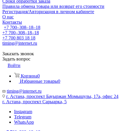
Сроки обработки заказа
Правила обмена товара или возврат его стоимости
Регистрация/Авторизация в личном кабинете
О нас
Контакты
+7 700‒308‒18‒18
+7 700‒308‒18‒18
+7 700 803 18 18
timing@internet.ru
Заказать звонок
Задать вопрос
Войти
Корзина
0
Избранные товары
0
timing@internet.ru
г. Астана, проспект Бауыржан Момышулы, 17а, офис 24
г. Астана, проспект Сарыарка, 5
Instagram
Telegram
WhatsApp