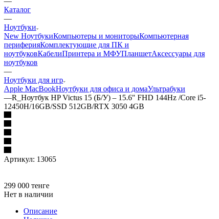
—
Каталог
—
Ноутбуки
New Ноутбуки
Компьютеры и мониторы
Компьютерная
периферия
Комплектующие для ПК и
ноутбуков
Кабели
Принтера и МФУ
Планшет
Аксессуары для
ноутбуков
—
Ноутбуки для игр
Apple MacBook
Ноутбуки для офиса и дома
Ультрабуки
—
R_Ноутбук HP Victus 15 (Б/У) – 15.6" FHD 144Hz /Core i5-
12450H/16GB/SSD 512GB/RTX 3050 4GB
Артикул:
13065
299 000
тенге
Нет в наличии
Описание