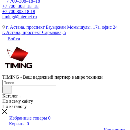
+7 700‒308‒18‒18
+7 700‒308‒18‒18
+7 700 803 18 18
timing@internet.ru
г. Астана, проспект Бауыржан Момышулы, 17а, офис 24
г. Астана, проспект Сарыарка, 5
Войти
TIMING - Ваш надежный партнер в мире техники
Каталог
По всему сайту
По каталогу
Избранные товары
0
Корзина
0
Как купить