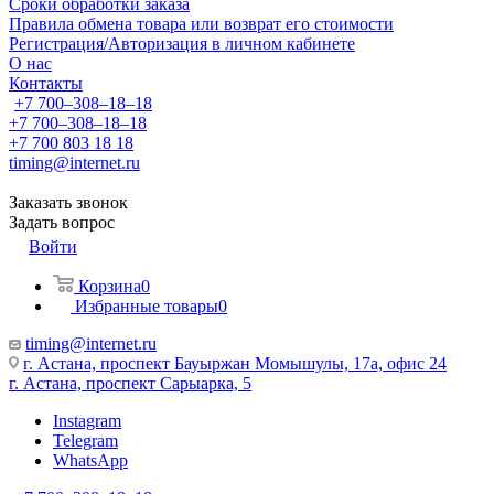
Сроки обработки заказа
Правила обмена товара или возврат его стоимости
Регистрация/Авторизация в личном кабинете
О нас
Контакты
+7 700‒308‒18‒18
+7 700‒308‒18‒18
+7 700 803 18 18
timing@internet.ru
Заказать звонок
Задать вопрос
Войти
Корзина
0
Избранные товары
0
timing@internet.ru
г. Астана, проспект Бауыржан Момышулы, 17а, офис 24
г. Астана, проспект Сарыарка, 5
Instagram
Telegram
WhatsApp