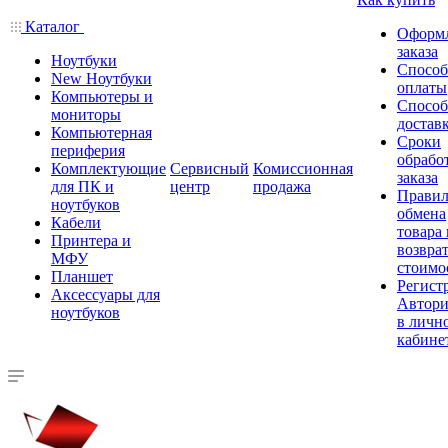
Каталог
Оформ
заказа
Ноутбуки
Спосо
New Ноутбуки
оплаты
Компьютеры и
Спосо
мониторы
достав
Компьютерная
Сроки
периферия
обрабо
Комплектующие
Сервисный
Комиссионная
заказа
для ПК и
центр
продажа
Правил
ноутбуков
обмена
Кабели
товара
Принтера и
возврат
МФУ
стоимо
Планшет
Регист
Аксессуары для
Автори
ноутбуков
в личн
кабине