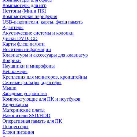
Компьютеры для игр
Неттопы (Мини ПК)
Компьютерная периферия
USB-накопители, карты, флэш память
Адаптеры
Акустические системы и колонки
Диски DVD, CD
Карты флеш памяти
Носители информации
Клавиатуры и аксессуары для клавиатур
Коврики
Наушники и микрофоны
Веб-камеры
Крепления для мониторов, кронштейны
Сетевые фильтры, адаптеры
Мыши
Зарядные устройства
Комплектующие для ПК и ноутбуков
Видеокарты
Материнские платы
Накопители SSD/HDD
Оперативная память для ПК
Процессоры
Блоки питания