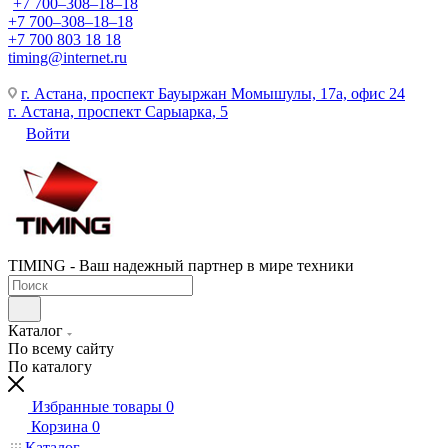
+7 700‒308‒18‒18
+7 700‒308‒18‒18
+7 700 803 18 18
timing@internet.ru
г. Астана, проспект Бауыржан Момышулы, 17а, офис 24
г. Астана, проспект Сарыарка, 5
Войти
TIMING - Ваш надежный партнер в мире техники
Каталог
По всему сайту
По каталогу
Избранные товары
0
Корзина
0
Каталог