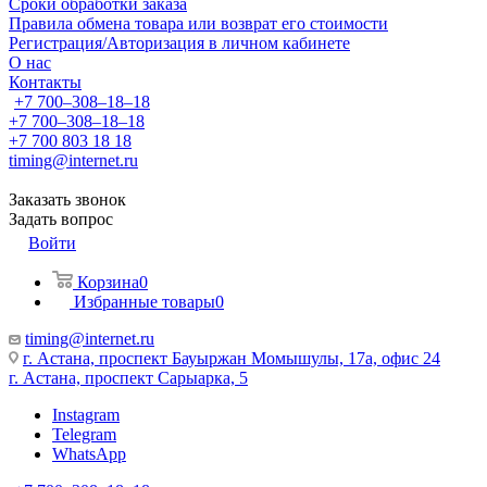
Сроки обработки заказа
Правила обмена товара или возврат его стоимости
Регистрация/Авторизация в личном кабинете
О нас
Контакты
+7 700‒308‒18‒18
+7 700‒308‒18‒18
+7 700 803 18 18
timing@internet.ru
Заказать звонок
Задать вопрос
Войти
Корзина
0
Избранные товары
0
timing@internet.ru
г. Астана, проспект Бауыржан Момышулы, 17а, офис 24
г. Астана, проспект Сарыарка, 5
Instagram
Telegram
WhatsApp