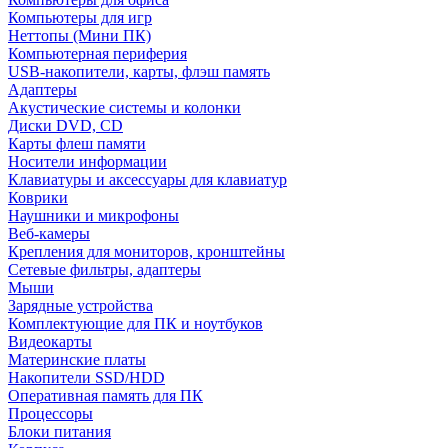
Компьютеры для игр
Неттопы (Мини ПК)
Компьютерная периферия
USB-накопители, карты, флэш память
Адаптеры
Акустические системы и колонки
Диски DVD, CD
Карты флеш памяти
Носители информации
Клавиатуры и аксессуары для клавиатур
Коврики
Наушники и микрофоны
Веб-камеры
Крепления для мониторов, кронштейны
Сетевые фильтры, адаптеры
Мыши
Зарядные устройства
Комплектующие для ПК и ноутбуков
Видеокарты
Материнские платы
Накопители SSD/HDD
Оперативная память для ПК
Процессоры
Блоки питания