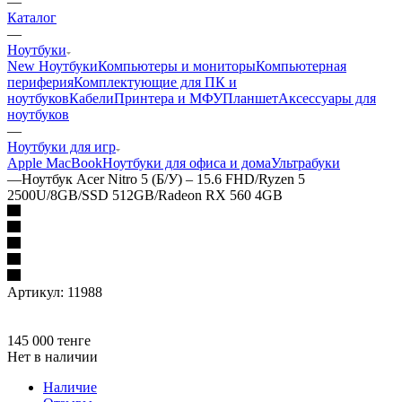
—
Каталог
—
Ноутбуки
New Ноутбуки
Компьютеры и мониторы
Компьютерная
периферия
Комплектующие для ПК и
ноутбуков
Кабели
Принтера и МФУ
Планшет
Аксессуары для
ноутбуков
—
Ноутбуки для игр
Apple MacBook
Ноутбуки для офиса и дома
Ультрабуки
—
Ноутбук Acer Nitro 5 (Б/У) – 15.6 FHD/Ryzen 5
2500U/8GB/SSD 512GB/Radeon RX 560 4GB
Артикул:
11988
145 000
тенге
Нет в наличии
Наличие