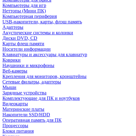
Компьютеры для игр
Неттопы (Мини ПК)
Компьютерная периферия
USB-накопители, карты, флэш память
Адаптеры
Акустические системы и колонки
Диски DVD, CD
Карты флеш памяти
Носители информации
Клавиатуры и аксессуары для клавиатур
Коврики
Наушники и микрофоны
Веб-камеры
Крепления для мониторов, кронштейны
Сетевые фильтры, адаптеры
Мыши
Зарядные устройства
Комплектующие для ПК и ноутбуков
Видеокарты
Материнские платы
Накопители SSD/HDD
Оперативная память для ПК
Процессоры
Блоки питания