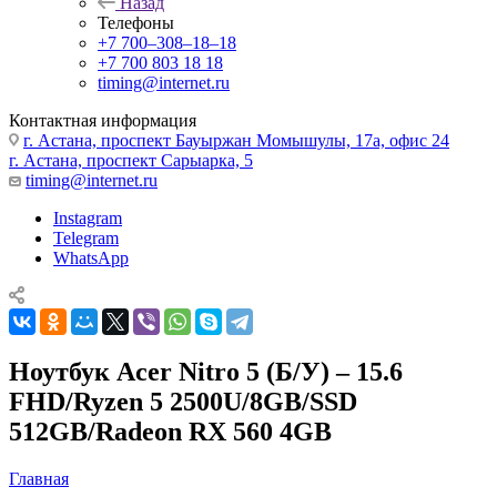
Назад
Телефоны
+7 700‒308‒18‒18
+7 700 803 18 18
timing@internet.ru
Контактная информация
г. Астана, проспект Бауыржан Момышулы, 17а, офис 24
г. Астана, проспект Сарыарка, 5
timing@internet.ru
Instagram
Telegram
WhatsApp
Ноутбук Acer Nitro 5 (Б/У) – 15.6
FHD/Ryzen 5 2500U/8GB/SSD
512GB/Radeon RX 560 4GB
Главная