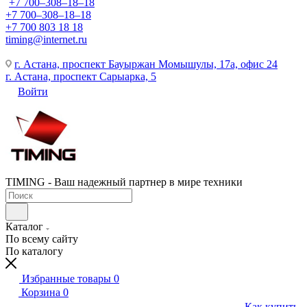
+7 700‒308‒18‒18
+7 700‒308‒18‒18
+7 700 803 18 18
timing@internet.ru
г. Астана, проспект Бауыржан Момышулы, 17а, офис 24
г. Астана, проспект Сарыарка, 5
Войти
TIMING - Ваш надежный партнер в мире техники
Каталог
По всему сайту
По каталогу
Избранные товары
0
Корзина
0
Как купить