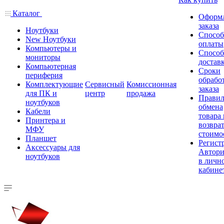
Каталог
Оформ
заказа
Ноутбуки
Спосо
New Ноутбуки
оплаты
Компьютеры и
Спосо
мониторы
достав
Компьютерная
Сроки
периферия
обрабо
Комплектующие
Сервисный
Комиссионная
заказа
для ПК и
центр
продажа
Правил
ноутбуков
обмена
Кабели
товара
Принтера и
возврат
МФУ
стоимо
Планшет
Регист
Аксессуары для
Автори
ноутбуков
в личн
кабине