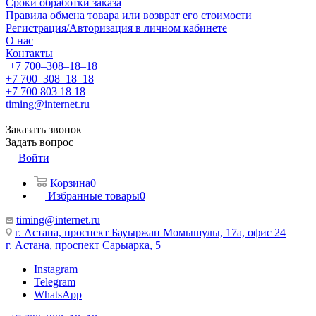
Сроки обработки заказа
Правила обмена товара или возврат его стоимости
Регистрация/Авторизация в личном кабинете
О нас
Контакты
+7 700‒308‒18‒18
+7 700‒308‒18‒18
+7 700 803 18 18
timing@internet.ru
Заказать звонок
Задать вопрос
Войти
Корзина
0
Избранные товары
0
timing@internet.ru
г. Астана, проспект Бауыржан Момышулы, 17а, офис 24
г. Астана, проспект Сарыарка, 5
Instagram
Telegram
WhatsApp