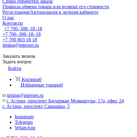
Сроки обработки заказа
Правила обмена товара или возврат его стоимости
Регистрация/Авторизация в личном кабинете
О нас
Контакты
+7 700‒308‒18‒18
+7 700‒308‒18‒18
+7 700 803 18 18
timing@internet.ru
Заказать звонок
Задать вопрос
Войти
Корзина
0
Избранные товары
0
timing@internet.ru
г. Астана, проспект Бауыржан Момышулы, 17а, офис 24
г. Астана, проспект Сарыарка, 5
Instagram
Telegram
WhatsApp