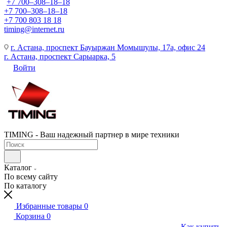
+7 700‒308‒18‒18
+7 700‒308‒18‒18
+7 700 803 18 18
timing@internet.ru
г. Астана, проспект Бауыржан Момышулы, 17а, офис 24
г. Астана, проспект Сарыарка, 5
Войти
TIMING - Ваш надежный партнер в мире техники
Каталог
По всему сайту
По каталогу
Избранные товары
0
Корзина
0
Как купить