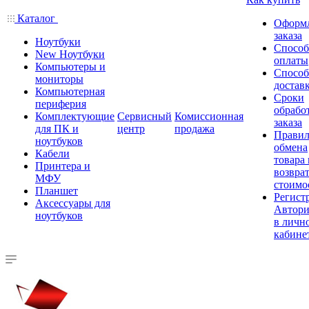
Каталог
Оформ
заказа
Ноутбуки
Спосо
New Ноутбуки
оплаты
Компьютеры и
Спосо
мониторы
достав
Компьютерная
Сроки
периферия
обрабо
Комплектующие
Сервисный
Комиссионная
заказа
для ПК и
центр
продажа
Правил
ноутбуков
обмена
Кабели
товара
Принтера и
возврат
МФУ
стоимо
Планшет
Регист
Аксессуары для
Автори
ноутбуков
в личн
кабине