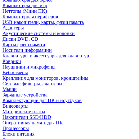
Компьютеры для игр
Неттопы (Мини ПК)
Компьютерная периферия
USB-накопители, карты, флэш память
Адаптеры
Акустические системы и колонки
Диски DVD, CD
Карты флеш памяти
Носители информации
Клавиатуры и аксессуары для клавиатур
Коврики
Наушники и микрофоны
Веб-камеры
Крепления для мониторов, кронштейны
Сетевые фильтры, адаптеры
Мыши
Зарядные устройства
Комплектующие для ПК и ноутбуков
Видеокарты
Материнские платы
Накопители SSD/HDD
Оперативная память для ПК
Процессоры
Блоки питания