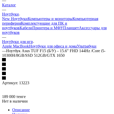
—
Каталог
—
Ноутбуки
New Ноутбуки
Компьютеры и мониторы
Компьютерная
периферия
Комплектующие для ПК и
ноутбуков
Кабели
Принтера и МФУ
Планшет
Аксессуары для
ноутбуков
—
Ноутбуки для игр
Apple MacBook
Ноутбуки для офиса и дома
Ультрабуки
—
Ноутбук Asus TUF F15 (Б/У) – 15.6" FHD 144Hz /Core i5-
10300H/8GB/SSD 512GB/GTX 1650
Артикул:
13223
189 000
тенге
Нет в наличии
Описание