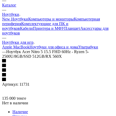
—
Каталог
—
Ноутбуки
New Ноутбуки
Компьютеры и мониторы
Компьютерная
периферия
Комплектующие для ПК и
ноутбуков
Кабели
Принтера и МФУ
Планшет
Аксессуары для
ноутбуков
—
Ноутбуки для игр
Apple MacBook
Ноутбуки для офиса и дома
Ультрабуки
—
Ноутбук Acer Nitro 5 15.5 FHD 60Hz - Ryzen 5-
2500U/8GB/SSD 512GB/RX 560X
Артикул:
11731
135 000
тенге
Нет в наличии
Наличие