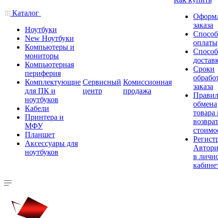
Каталог
Оформ
заказа
Ноутбуки
Спосо
New Ноутбуки
оплаты
Компьютеры и
Спосо
мониторы
достав
Компьютерная
Сроки
периферия
обрабо
Комплектующие
Сервисный
Комиссионная
заказа
для ПК и
центр
продажа
Правил
ноутбуков
обмена
Кабели
товара
Принтера и
возврат
МФУ
стоимо
Планшет
Регист
Аксессуары для
Автори
ноутбуков
в личн
кабине