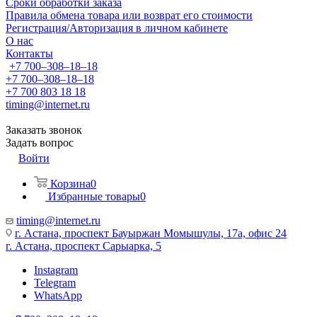
Сроки обработки заказа
Правила обмена товара или возврат его стоимости
Регистрация/Авторизация в личном кабинете
О нас
Контакты
+7 700‒308‒18‒18
+7 700‒308‒18‒18
+7 700 803 18 18
timing@internet.ru
Заказать звонок
Задать вопрос
Войти
Корзина
0
Избранные товары
0
timing@internet.ru
г. Астана, проспект Бауыржан Момышулы, 17а, офис 24
г. Астана, проспект Сарыарка, 5
Instagram
Telegram
WhatsApp