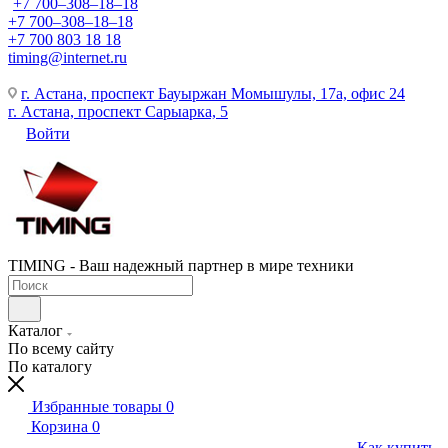
+7 700‒308‒18‒18
+7 700‒308‒18‒18
+7 700 803 18 18
timing@internet.ru
г. Астана, проспект Бауыржан Момышулы, 17а, офис 24
г. Астана, проспект Сарыарка, 5
Войти
TIMING - Ваш надежный партнер в мире техники
Каталог
По всему сайту
По каталогу
Избранные товары
0
Корзина
0
Как купить