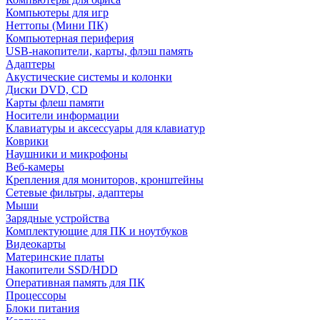
Компьютеры для игр
Неттопы (Мини ПК)
Компьютерная периферия
USB-накопители, карты, флэш память
Адаптеры
Акустические системы и колонки
Диски DVD, CD
Карты флеш памяти
Носители информации
Клавиатуры и аксессуары для клавиатур
Коврики
Наушники и микрофоны
Веб-камеры
Крепления для мониторов, кронштейны
Сетевые фильтры, адаптеры
Мыши
Зарядные устройства
Комплектующие для ПК и ноутбуков
Видеокарты
Материнские платы
Накопители SSD/HDD
Оперативная память для ПК
Процессоры
Блоки питания