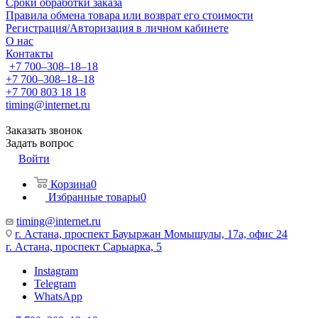
Сроки обработки заказа
Правила обмена товара или возврат его стоимости
Регистрация/Авторизация в личном кабинете
О нас
Контакты
+7 700‒308‒18‒18
+7 700‒308‒18‒18
+7 700 803 18 18
timing@internet.ru
Заказать звонок
Задать вопрос
Войти
Корзина
0
Избранные товары
0
timing@internet.ru
г. Астана, проспект Бауыржан Момышулы, 17а, офис 24
г. Астана, проспект Сарыарка, 5
Instagram
Telegram
WhatsApp