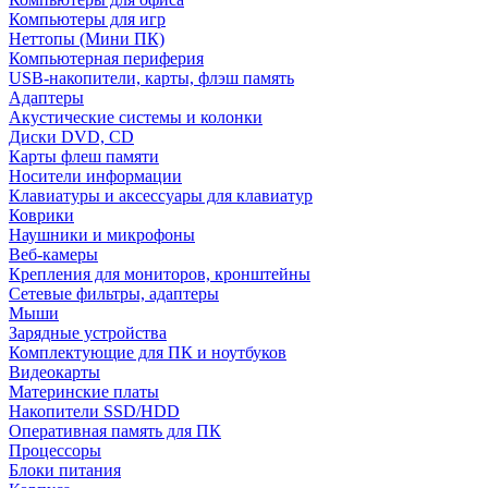
Компьютеры для игр
Неттопы (Мини ПК)
Компьютерная периферия
USB-накопители, карты, флэш память
Адаптеры
Акустические системы и колонки
Диски DVD, CD
Карты флеш памяти
Носители информации
Клавиатуры и аксессуары для клавиатур
Коврики
Наушники и микрофоны
Веб-камеры
Крепления для мониторов, кронштейны
Сетевые фильтры, адаптеры
Мыши
Зарядные устройства
Комплектующие для ПК и ноутбуков
Видеокарты
Материнские платы
Накопители SSD/HDD
Оперативная память для ПК
Процессоры
Блоки питания