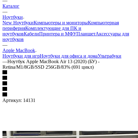
—
Каталог
—
Ноутбуки
New Ноутбуки
Компьютеры и мониторы
Компьютерная
периферия
Комплектующие для ПК и
ноутбуков
Кабели
Принтера и МФУ
Планшет
Аксессуары для
ноутбуков
—
Apple MacBook
Ноутбуки для игр
Ноутбуки для офиса и дома
Ультрабуки
—
Ноутбук Apple MacBook Air 13 (2020) (БУ) -
Retina/M1/8GB/SSD 256GB/83% (691 цикл)
Артикул:
14131