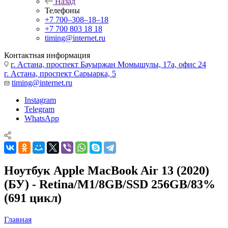
Назад
Телефоны
+7 700‒308‒18‒18
+7 700 803 18 18
timing@internet.ru
Контактная информация
г. Астана, проспект Бауыржан Момышулы, 17а, офис 24
г. Астана, проспект Сарыарка, 5
timing@internet.ru
Instagram
Telegram
WhatsApp
Ноутбук Apple MacBook Air 13 (2020)
(БУ) - Retina/M1/8GB/SSD 256GB/83%
(691 цикл)
Главная