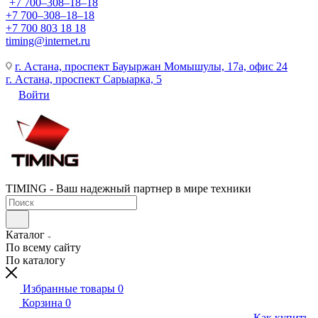
+7 700‒308‒18‒18
+7 700‒308‒18‒18
+7 700 803 18 18
timing@internet.ru
г. Астана, проспект Бауыржан Момышулы, 17а, офис 24
г. Астана, проспект Сарыарка, 5
Войти
TIMING - Ваш надежный партнер в мире техники
Каталог
По всему сайту
По каталогу
Избранные товары
0
Корзина
0
Как купить