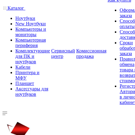
Каталог
Оформ
заказа
Ноутбуки
Спосо
New Ноутбуки
оплаты
Компьютеры и
Спосо
мониторы
достав
Компьютерная
Сроки
периферия
обрабо
Комплектующие
Сервисный
Комиссионная
заказа
для ПК и
центр
продажа
Правил
ноутбуков
обмена
Кабели
товара
Принтера и
возврат
МФУ
стоимо
Планшет
Регист
Аксессуары для
Автори
ноутбуков
в личн
кабине