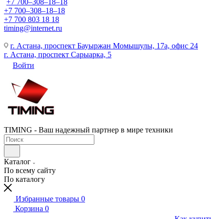
+7 700‒308‒18‒18
+7 700‒308‒18‒18
+7 700 803 18 18
timing@internet.ru
г. Астана, проспект Бауыржан Момышулы, 17а, офис 24
г. Астана, проспект Сарыарка, 5
Войти
TIMING - Ваш надежный партнер в мире техники
Каталог
По всему сайту
По каталогу
Избранные товары
0
Корзина
0
Как купить