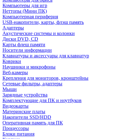
Компьютеры для игр
Неттопы (Мини ПК)
Компьютерная периферия
USB-накопители, карты, флэш память
Адаптеры
Акустические системы и колонки
Диски DVD, CD
Карты флеш памяти
Носители информации
Клавиатуры и аксессуары для клавиатур
Коврики
Наушники и микрофоны
Веб-камеры
Крепления для мониторов, кронштейны
Сетевые фильтры, адаптеры
Мыши
Зарядные устройства
Комплектующие для ПК и ноутбуков
Видеокарты
Материнские платы
Накопители SSD/HDD
Оперативная память для ПК
Процессоры
Блоки питания