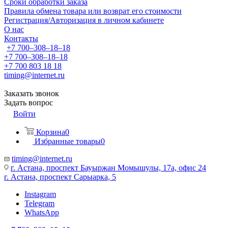
Сроки обработки заказа
Правила обмена товара или возврат его стоимости
Регистрация/Авторизация в личном кабинете
О нас
Контакты
+7 700‒308‒18‒18
+7 700‒308‒18‒18
+7 700 803 18 18
timing@internet.ru
Заказать звонок
Задать вопрос
Войти
Корзина
0
Избранные товары
0
timing@internet.ru
г. Астана, проспект Бауыржан Момышулы, 17а, офис 24
г. Астана, проспект Сарыарка, 5
Instagram
Telegram
WhatsApp