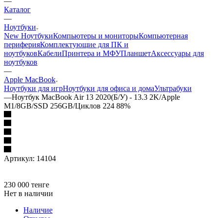
—
Каталог
—
Ноутбуки
New Ноутбуки
Компьютеры и мониторы
Компьютерная
периферия
Комплектующие для ПК и
ноутбуков
Кабели
Принтера и МФУ
Планшет
Аксессуары для
ноутбуков
—
Apple MacBook
Ноутбуки для игр
Ноутбуки для офиса и дома
Ультрабуки
—
Ноутбук MacBook Air 13 2020(Б/У) - 13.3 2K/Apple
M1/8GB/SSD 256GB/Циклов 224 88%
Артикул:
14104
230 000
тенге
Нет в наличии
Наличие