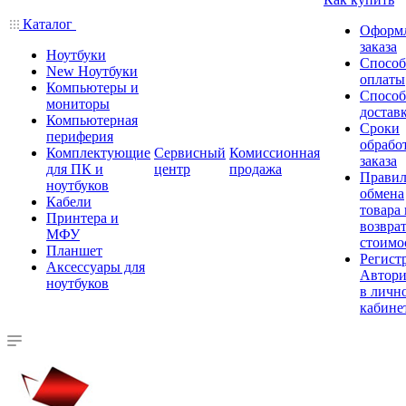
Каталог
Оформ
заказа
Ноутбуки
Спосо
New Ноутбуки
оплаты
Компьютеры и
Спосо
мониторы
достав
Компьютерная
Сроки
периферия
обрабо
Комплектующие
Сервисный
Комиссионная
заказа
для ПК и
центр
продажа
Правил
ноутбуков
обмена
Кабели
товара
Принтера и
возврат
МФУ
стоимо
Планшет
Регист
Аксессуары для
Автори
ноутбуков
в личн
кабине