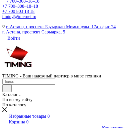
+7 700‒308‒18‒18
+7 700‒308‒18‒18
+7 700 803 18 18
timing@internet.ru
г. Астана, проспект Бауыржан Момышулы, 17а, офис 24
г. Астана, проспект Сарыарка, 5
Войти
TIMING - Ваш надежный партнер в мире техники
Каталог
По всему сайту
По каталогу
Избранные товары
0
Корзина
0
Как купить