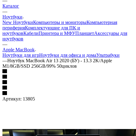
—
Каталог
—
Ноутбуки
New Ноутбуки
Компьютеры и мониторы
Компьютерная
периферия
Комплектующие для ПК и
ноутбуков
Кабели
Принтера и МФУ
Планшет
Аксессуары для
ноутбуков
—
Apple MacBook
Ноутбуки для игр
Ноутбуки для офиса и дома
Ультрабуки
—
Ноутбук MacBook Air 13 2020 (БУ) - 13.3 2K/Apple
M1/8GB/SSD 256GB/99% 50циклов
Артикул:
13805