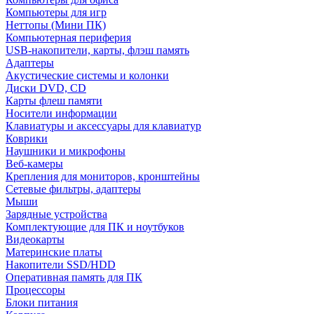
Компьютеры для игр
Неттопы (Мини ПК)
Компьютерная периферия
USB-накопители, карты, флэш память
Адаптеры
Акустические системы и колонки
Диски DVD, CD
Карты флеш памяти
Носители информации
Клавиатуры и аксессуары для клавиатур
Коврики
Наушники и микрофоны
Веб-камеры
Крепления для мониторов, кронштейны
Сетевые фильтры, адаптеры
Мыши
Зарядные устройства
Комплектующие для ПК и ноутбуков
Видеокарты
Материнские платы
Накопители SSD/HDD
Оперативная память для ПК
Процессоры
Блоки питания