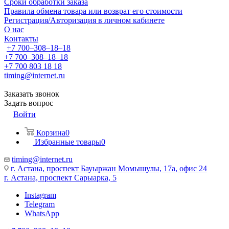
Сроки обработки заказа
Правила обмена товара или возврат его стоимости
Регистрация/Авторизация в личном кабинете
О нас
Контакты
+7 700‒308‒18‒18
+7 700‒308‒18‒18
+7 700 803 18 18
timing@internet.ru
Заказать звонок
Задать вопрос
Войти
Корзина
0
Избранные товары
0
timing@internet.ru
г. Астана, проспект Бауыржан Момышулы, 17а, офис 24
г. Астана, проспект Сарыарка, 5
Instagram
Telegram
WhatsApp