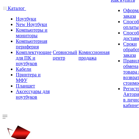
Каталог
Оформ
заказа
Ноутбуки
Спосо
New Ноутбуки
оплаты
Компьютеры и
Спосо
мониторы
достав
Компьютерная
Сроки
периферия
обрабо
Комплектующие
Сервисный
Комиссионная
заказа
для ПК и
центр
продажа
Правил
ноутбуков
обмена
Кабели
товара
Принтера и
возврат
МФУ
стоимо
Планшет
Регист
Аксессуары для
Автори
ноутбуков
в личн
кабине