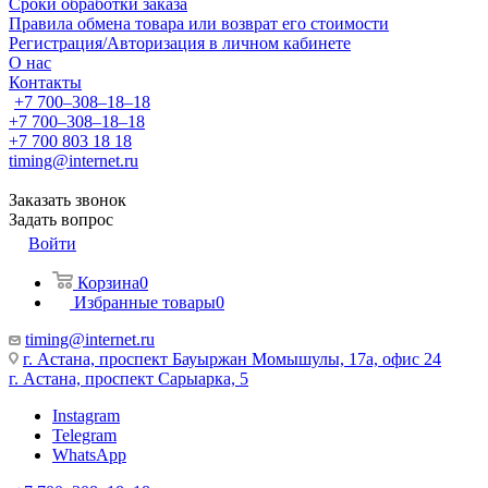
Сроки обработки заказа
Правила обмена товара или возврат его стоимости
Регистрация/Авторизация в личном кабинете
О нас
Контакты
+7 700‒308‒18‒18
+7 700‒308‒18‒18
+7 700 803 18 18
timing@internet.ru
Заказать звонок
Задать вопрос
Войти
Корзина
0
Избранные товары
0
timing@internet.ru
г. Астана, проспект Бауыржан Момышулы, 17а, офис 24
г. Астана, проспект Сарыарка, 5
Instagram
Telegram
WhatsApp