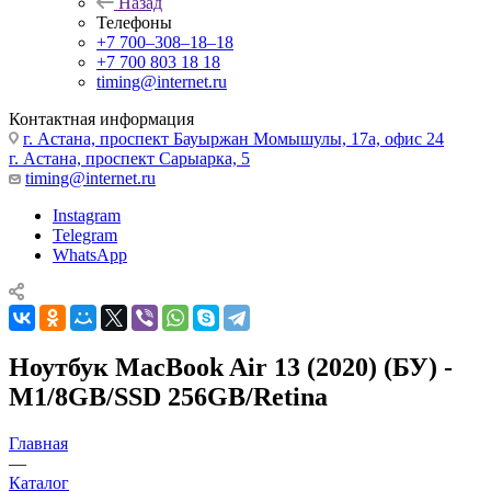
Назад
Телефоны
+7 700‒308‒18‒18
+7 700 803 18 18
timing@internet.ru
Контактная информация
г. Астана, проспект Бауыржан Момышулы, 17а, офис 24
г. Астана, проспект Сарыарка, 5
timing@internet.ru
Instagram
Telegram
WhatsApp
Ноутбук MacBook Air 13 (2020) (БУ) -
M1/8GB/SSD 256GB/Retina
Главная
—
Каталог