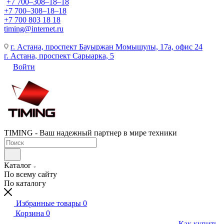
+7 700‒308‒18‒18
+7 700‒308‒18‒18
+7 700 803 18 18
timing@internet.ru
г. Астана, проспект Бауыржан Момышулы, 17а, офис 24
г. Астана, проспект Сарыарка, 5
Войти
TIMING - Ваш надежный партнер в мире техники
Каталог
По всему сайту
По каталогу
Избранные товары
0
Корзина
0
Как купить