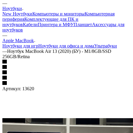
—
Ноутбуки
New Ноутбуки
Компьютеры и мониторы
Компьютерная
периферия
Комплектующие для ПК и
ноутбуков
Кабели
Принтера и МФУ
Планшет
Аксессуары для
ноутбуков
—
Apple MacBook
Ноутбуки для игр
Ноутбуки для офиса и дома
Ультрабуки
—
Ноутбук MacBook Air 13 (2020) (БУ) - M1/8GB/SSD
256GB/Retina
Артикул:
13620