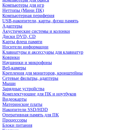
Компьютеры для игр
Неттопы (Мини ПК)
Компьютерная периферия
USB-накопители, карты, флэш память
Адаптеры
Акустические системы и колонки
Диски DVD, CD
Карты флеш памяти
Носители информации
Клавиатуры и аксессуары для клавиатур
Коврики
Наушники и микрофоны
Веб-камеры
Крепления для мониторов, кронштейны
Сетевые фильтры, адаптеры
Мыши
Зарядные устройства
Комплектующие для ПК и ноутбуков
Видеокарты
Материнские платы
Накопители SSD/HDD
Оперативная память для ПК
Процессоры
Блоки питания