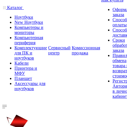
Каталог
Оформ
заказа
Ноутбуки
Спосо
New Ноутбуки
оплаты
Компьютеры и
Спосо
мониторы
достав
Компьютерная
Сроки
периферия
обрабо
Комплектующие
Сервисный
Комиссионная
заказа
для ПК и
центр
продажа
Правил
ноутбуков
обмена
Кабели
товара
Принтера и
возврат
МФУ
стоимо
Планшет
Регист
Аксессуары для
Автори
ноутбуков
в личн
кабине