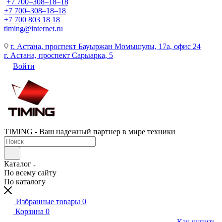
+7 700‒308‒18‒18
+7 700‒308‒18‒18
+7 700 803 18 18
timing@internet.ru
г. Астана, проспект Бауыржан Момышулы, 17а, офис 24
г. Астана, проспект Сарыарка, 5
Войти
TIMING - Ваш надежный партнер в мире техники
Каталог
По всему сайту
По каталогу
Избранные товары
0
Корзина
0
Как купить