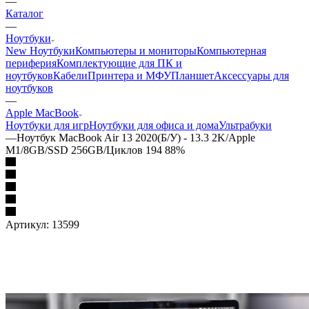
—
Каталог
—
Ноутбуки
New Ноутбуки
Компьютеры и мониторы
Компьютерная
периферия
Комплектующие для ПК и
ноутбуков
Кабели
Принтера и МФУ
Планшет
Аксессуары для
ноутбуков
—
Apple MacBook
Ноутбуки для игр
Ноутбуки для офиса и дома
Ультрабуки
—
Ноутбук MacBook Air 13 2020(Б/У) - 13.3 2K/Apple
M1/8GB/SSD 256GB/Циклов 194 88%
Артикул:
13599