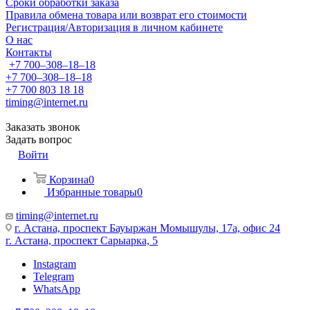
Сроки обработки заказа
Правила обмена товара или возврат его стоимости
Регистрация/Авторизация в личном кабинете
О нас
Контакты
+7 700‒308‒18‒18
+7 700‒308‒18‒18
+7 700 803 18 18
timing@internet.ru
Заказать звонок
Задать вопрос
Войти
Корзина
0
Избранные товары
0
timing@internet.ru
г. Астана, проспект Бауыржан Момышулы, 17а, офис 24
г. Астана, проспект Сарыарка, 5
Instagram
Telegram
WhatsApp