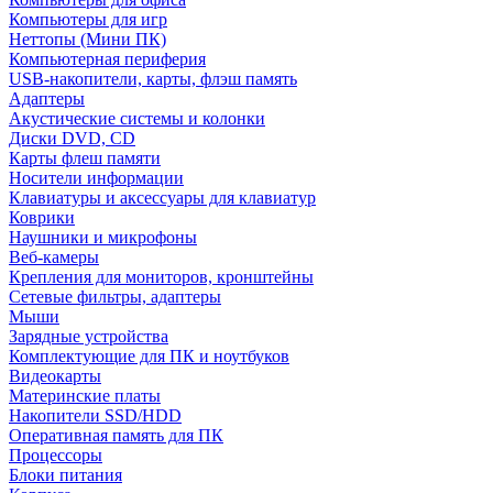
Компьютеры для игр
Неттопы (Мини ПК)
Компьютерная периферия
USB-накопители, карты, флэш память
Адаптеры
Акустические системы и колонки
Диски DVD, CD
Карты флеш памяти
Носители информации
Клавиатуры и аксессуары для клавиатур
Коврики
Наушники и микрофоны
Веб-камеры
Крепления для мониторов, кронштейны
Сетевые фильтры, адаптеры
Мыши
Зарядные устройства
Комплектующие для ПК и ноутбуков
Видеокарты
Материнские платы
Накопители SSD/HDD
Оперативная память для ПК
Процессоры
Блоки питания