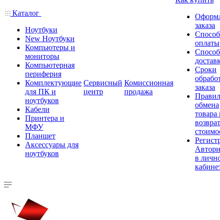
Каталог
Оформ
заказа
Ноутбуки
Спосо
New Ноутбуки
оплаты
Компьютеры и
Спосо
мониторы
достав
Компьютерная
Сроки
периферия
обрабо
Комплектующие
Сервисный
Комиссионная
заказа
для ПК и
центр
продажа
Правил
ноутбуков
обмена
Кабели
товара
Принтера и
возврат
МФУ
стоимо
Планшет
Регист
Аксессуары для
Автори
ноутбуков
в личн
кабине