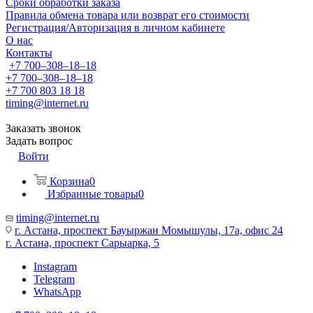
Сроки обработки заказа
Правила обмена товара или возврат его стоимости
Регистрация/Авторизация в личном кабинете
О нас
Контакты
+7 700‒308‒18‒18
+7 700‒308‒18‒18
+7 700 803 18 18
timing@internet.ru
Заказать звонок
Задать вопрос
Войти
Корзина
0
Избранные товары
0
timing@internet.ru
г. Астана, проспект Бауыржан Момышулы, 17а, офис 24
г. Астана, проспект Сарыарка, 5
Instagram
Telegram
WhatsApp