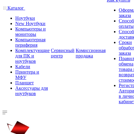
Каталог
Оформ
заказа
Ноутбуки
Спосо
New Ноутбуки
оплаты
Компьютеры и
Спосо
мониторы
достав
Компьютерная
Сроки
периферия
обрабо
Комплектующие
Сервисный
Комиссионная
заказа
для ПК и
центр
продажа
Правил
ноутбуков
обмена
Кабели
товара
Принтера и
возврат
МФУ
стоимо
Планшет
Регист
Аксессуары для
Автори
ноутбуков
в личн
кабине