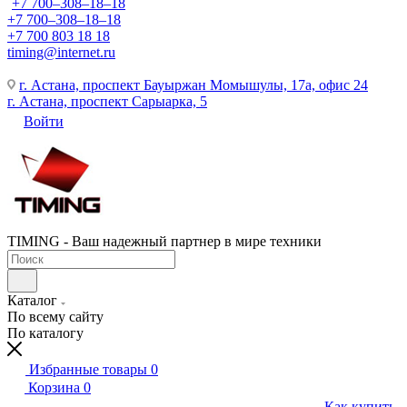
+7 700‒308‒18‒18
+7 700‒308‒18‒18
+7 700 803 18 18
timing@internet.ru
г. Астана, проспект Бауыржан Момышулы, 17а, офис 24
г. Астана, проспект Сарыарка, 5
Войти
TIMING - Ваш надежный партнер в мире техники
Каталог
По всему сайту
По каталогу
Избранные товары
0
Корзина
0
Как купить