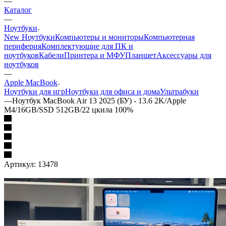
—
Каталог
—
Ноутбуки
New Ноутбуки
Компьютеры и мониторы
Компьютерная
периферия
Комплектующие для ПК и
ноутбуков
Кабели
Принтера и МФУ
Планшет
Аксессуары для
ноутбуков
—
Apple MacBook
Ноутбуки для игр
Ноутбуки для офиса и дома
Ультрабуки
—
Ноутбук MacBook Air 13 2025 (БУ) - 13.6 2K/Apple
M4/16GB/SSD 512GB/22 цкила 100%
Артикул:
13478