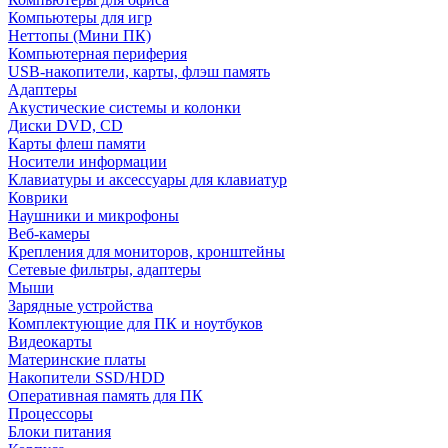
Компьютеры для игр
Неттопы (Мини ПК)
Компьютерная периферия
USB-накопители, карты, флэш память
Адаптеры
Акустические системы и колонки
Диски DVD, CD
Карты флеш памяти
Носители информации
Клавиатуры и аксессуары для клавиатур
Коврики
Наушники и микрофоны
Веб-камеры
Крепления для мониторов, кронштейны
Сетевые фильтры, адаптеры
Мыши
Зарядные устройства
Комплектующие для ПК и ноутбуков
Видеокарты
Материнские платы
Накопители SSD/HDD
Оперативная память для ПК
Процессоры
Блоки питания