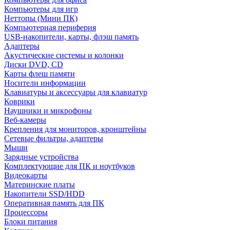
Компьютеры для игр
Неттопы (Мини ПК)
Компьютерная периферия
USB-накопители, карты, флэш память
Адаптеры
Акустические системы и колонки
Диски DVD, CD
Карты флеш памяти
Носители информации
Клавиатуры и аксессуары для клавиатур
Коврики
Наушники и микрофоны
Веб-камеры
Крепления для мониторов, кронштейны
Сетевые фильтры, адаптеры
Мыши
Зарядные устройства
Комплектующие для ПК и ноутбуков
Видеокарты
Материнские платы
Накопители SSD/HDD
Оперативная память для ПК
Процессоры
Блоки питания