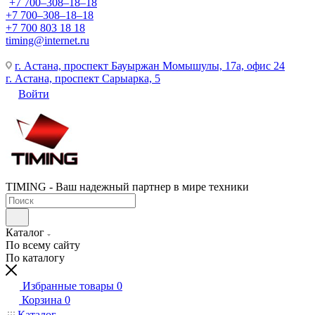
+7 700‒308‒18‒18
+7 700‒308‒18‒18
+7 700 803 18 18
timing@internet.ru
г. Астана, проспект Бауыржан Момышулы, 17а, офис 24
г. Астана, проспект Сарыарка, 5
Войти
TIMING - Ваш надежный партнер в мире техники
Каталог
По всему сайту
По каталогу
Избранные товары
0
Корзина
0
Каталог