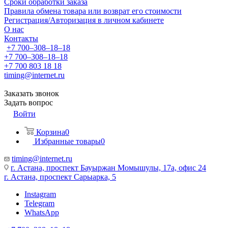
Сроки обработки заказа
Правила обмена товара или возврат его стоимости
Регистрация/Авторизация в личном кабинете
О нас
Контакты
+7 700‒308‒18‒18
+7 700‒308‒18‒18
+7 700 803 18 18
timing@internet.ru
Заказать звонок
Задать вопрос
Войти
Корзина
0
Избранные товары
0
timing@internet.ru
г. Астана, проспект Бауыржан Момышулы, 17а, офис 24
г. Астана, проспект Сарыарка, 5
Instagram
Telegram
WhatsApp