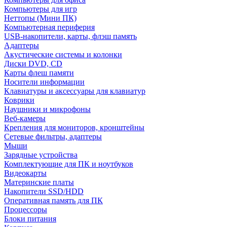
Компьютеры для игр
Неттопы (Мини ПК)
Компьютерная периферия
USB-накопители, карты, флэш память
Адаптеры
Акустические системы и колонки
Диски DVD, CD
Карты флеш памяти
Носители информации
Клавиатуры и аксессуары для клавиатур
Коврики
Наушники и микрофоны
Веб-камеры
Крепления для мониторов, кронштейны
Сетевые фильтры, адаптеры
Мыши
Зарядные устройства
Комплектующие для ПК и ноутбуков
Видеокарты
Материнские платы
Накопители SSD/HDD
Оперативная память для ПК
Процессоры
Блоки питания