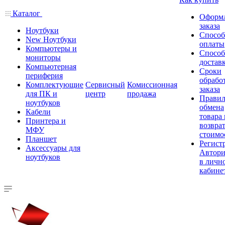
Каталог
Оформ
заказа
Ноутбуки
Спосо
New Ноутбуки
оплаты
Компьютеры и
Спосо
мониторы
достав
Компьютерная
Сроки
периферия
обрабо
Комплектующие
Сервисный
Комиссионная
заказа
для ПК и
центр
продажа
Правил
ноутбуков
обмена
Кабели
товара
Принтера и
возврат
МФУ
стоимо
Планшет
Регист
Аксессуары для
Автори
ноутбуков
в личн
кабине