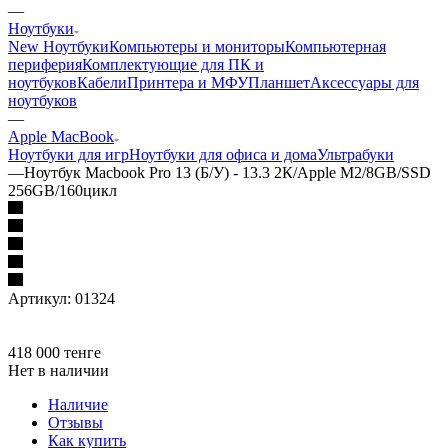
—
Ноутбуки
New Ноутбуки
Компьютеры и мониторы
Компьютерная
периферия
Комплектующие для ПК и
ноутбуков
Кабели
Принтера и МФУ
Планшет
Аксессуары для
ноутбуков
—
Apple MacBook
Ноутбуки для игр
Ноутбуки для офиса и дома
Ультрабуки
—
Ноутбук Macbook Pro 13 (Б/У) - 13.3 2К/Apple M2/8GB/SSD
256GB/160цикл
Артикул:
01324
418 000
тенге
Нет в наличии
Наличие
Отзывы
Как купить