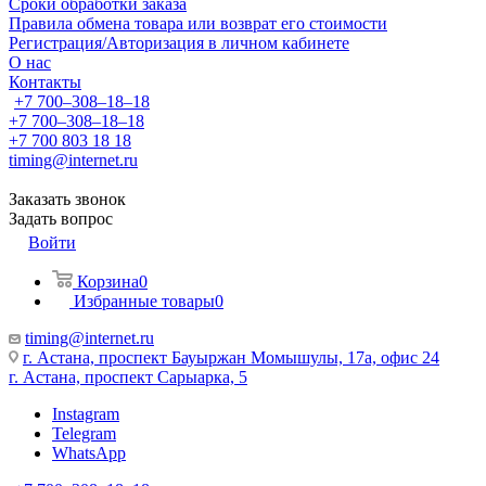
Сроки обработки заказа
Правила обмена товара или возврат его стоимости
Регистрация/Авторизация в личном кабинете
О нас
Контакты
+7 700‒308‒18‒18
+7 700‒308‒18‒18
+7 700 803 18 18
timing@internet.ru
Заказать звонок
Задать вопрос
Войти
Корзина
0
Избранные товары
0
timing@internet.ru
г. Астана, проспект Бауыржан Момышулы, 17а, офис 24
г. Астана, проспект Сарыарка, 5
Instagram
Telegram
WhatsApp