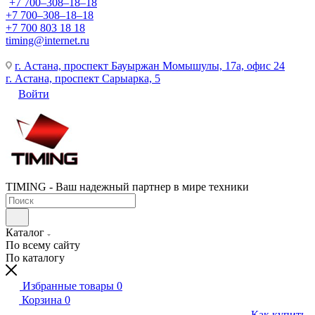
+7 700‒308‒18‒18
+7 700‒308‒18‒18
+7 700 803 18 18
timing@internet.ru
г. Астана, проспект Бауыржан Момышулы, 17а, офис 24
г. Астана, проспект Сарыарка, 5
Войти
TIMING - Ваш надежный партнер в мире техники
Каталог
По всему сайту
По каталогу
Избранные товары
0
Корзина
0
Как купить