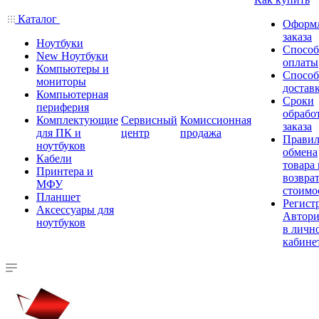
Каталог
Оформ
заказа
Ноутбуки
Спосо
New Ноутбуки
оплаты
Компьютеры и
Спосо
мониторы
достав
Компьютерная
Сроки
периферия
обрабо
Комплектующие
Сервисный
Комиссионная
заказа
для ПК и
центр
продажа
Правил
ноутбуков
обмена
Кабели
товара
Принтера и
возврат
МФУ
стоимо
Планшет
Регист
Аксессуары для
Автори
ноутбуков
в личн
кабине