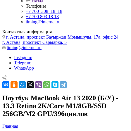
Назад
Телефоны
+7 700‒308‒18‒18
+7 700 803 18 18
timing@internet.ru
Контактная информация
г. Астана, проспект Бауыржан Момышулы, 17а, офис 24
г. Астана, проспект Сарыарка, 5
timing@internet.ru
Instagram
Telegram
WhatsApp
Ноутбук MacBook Air 13 2020 (Б/У) -
13.3 Retina 2K/Core M1/8GB/SSD
256GB/M2 GPU/396циклов
Главная