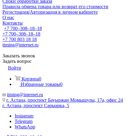
Сроки обработки заказа
Правила обмена товара или возврат его стоимости
Регистрация/Авторизация в личном кабинете
О нас
Контакты
+7 700‒308‒18‒18
+7 700‒308‒18‒18
+7 700 803 18 18
timing@internet.ru
Заказать звонок
Задать вопрос
Войти
Корзина
0
Избранные товары
0
timing@internet.ru
г. Астана, проспект Бауыржан Момышулы, 17а, офис 24
г. Астана, проспект Сарыарка, 5
Instagram
Telegram
WhatsApp