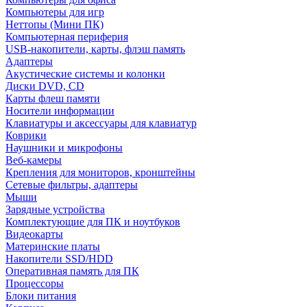
Компьютеры для игр
Неттопы (Мини ПК)
Компьютерная периферия
USB-накопители, карты, флэш память
Адаптеры
Акустические системы и колонки
Диски DVD, CD
Карты флеш памяти
Носители информации
Клавиатуры и аксессуары для клавиатур
Коврики
Наушники и микрофоны
Веб-камеры
Крепления для мониторов, кронштейны
Сетевые фильтры, адаптеры
Мыши
Зарядные устройства
Комплектующие для ПК и ноутбуков
Видеокарты
Материнские платы
Накопители SSD/HDD
Оперативная память для ПК
Процессоры
Блоки питания