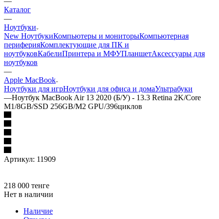
—
Каталог
—
Ноутбуки
New Ноутбуки
Компьютеры и мониторы
Компьютерная
периферия
Комплектующие для ПК и
ноутбуков
Кабели
Принтера и МФУ
Планшет
Аксессуары для
ноутбуков
—
Apple MacBook
Ноутбуки для игр
Ноутбуки для офиса и дома
Ультрабуки
—
Ноутбук MacBook Air 13 2020 (Б/У) - 13.3 Retina 2K/Core
M1/8GB/SSD 256GB/M2 GPU/396циклов
Артикул:
11909
218 000
тенге
Нет в наличии
Наличие