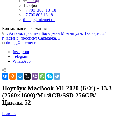
Назад
Телефоны
+7 700‒308‒18‒18
+7 700 803 18 18
timing@internet.ru
Контактная информация
г. Астана, проспект Бауыржан Момышулы, 17а, офис 24
г. Астана, проспект Сарыарка, 5
timing@internet.ru
Instagram
Telegram
WhatsApp
Ноутбук MacBook M1 2020 (Б/У) - 13.3
(2560×1600)/M1/8GB/SSD 256GB/
Циклы 52
Главная