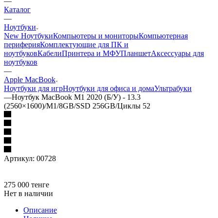
—
Каталог
—
Ноутбуки
New Ноутбуки
Компьютеры и мониторы
Компьютерная
периферия
Комплектующие для ПК и
ноутбуков
Кабели
Принтера и МФУ
Планшет
Аксессуары для
ноутбуков
—
Apple MacBook
Ноутбуки для игр
Ноутбуки для офиса и дома
Ультрабуки
—
Ноутбук MacBook M1 2020 (Б/У) - 13.3
(2560×1600)/M1/8GB/SSD 256GB/Циклы 52
Артикул:
00728
275 000
тенге
Нет в наличии
Описание