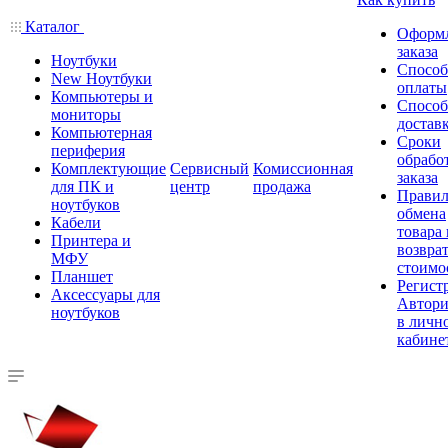
Каталог
Оформ
заказа
Ноутбуки
Спосо
New Ноутбуки
оплаты
Компьютеры и
Спосо
мониторы
достав
Компьютерная
Сроки
периферия
обрабо
Комплектующие
Сервисный
Комиссионная
заказа
для ПК и
центр
продажа
Правил
ноутбуков
обмена
Кабели
товара
Принтера и
возврат
МФУ
стоимо
Планшет
Регист
Аксессуары для
Автори
ноутбуков
в личн
кабине