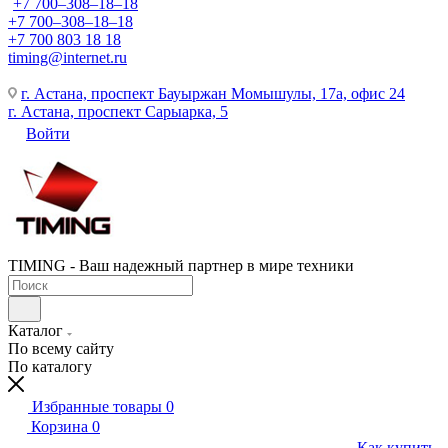
+7 700‒308‒18‒18
+7 700‒308‒18‒18
+7 700 803 18 18
timing@internet.ru
г. Астана, проспект Бауыржан Момышулы, 17а, офис 24
г. Астана, проспект Сарыарка, 5
Войти
TIMING - Ваш надежный партнер в мире техники
Каталог
По всему сайту
По каталогу
Избранные товары
0
Корзина
0
Как купить