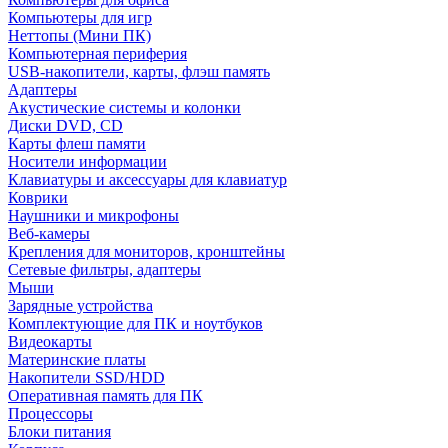
Компьютеры для игр
Неттопы (Мини ПК)
Компьютерная периферия
USB-накопители, карты, флэш память
Адаптеры
Акустические системы и колонки
Диски DVD, CD
Карты флеш памяти
Носители информации
Клавиатуры и аксессуары для клавиатур
Коврики
Наушники и микрофоны
Веб-камеры
Крепления для мониторов, кронштейны
Сетевые фильтры, адаптеры
Мыши
Зарядные устройства
Комплектующие для ПК и ноутбуков
Видеокарты
Материнские платы
Накопители SSD/HDD
Оперативная память для ПК
Процессоры
Блоки питания