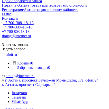
Сроки обработки заказа
Правила обмена товара или возврат его стоимости
Регистрация/Авторизация в личном кабинете
О нас
Контакты
+7 700‒308‒18‒18
+7 700‒308‒18‒18
+7 700 803 18 18
timing@internet.ru
Заказать звонок
Задать вопрос
Войти
Корзина
0
Избранные товары
0
timing@internet.ru
г. Астана, проспект Бауыржан Момышулы, 17а, офис 24
г. Астана, проспект Сарыарка, 5
Instagram
Telegram
WhatsApp