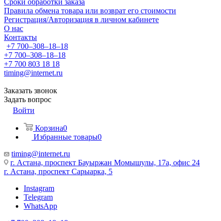
Сроки обработки заказа
Правила обмена товара или возврат его стоимости
Регистрация/Авторизация в личном кабинете
О нас
Контакты
+7 700‒308‒18‒18
+7 700‒308‒18‒18
+7 700 803 18 18
timing@internet.ru
Заказать звонок
Задать вопрос
Войти
Корзина
0
Избранные товары
0
timing@internet.ru
г. Астана, проспект Бауыржан Момышулы, 17а, офис 24
г. Астана, проспект Сарыарка, 5
Instagram
Telegram
WhatsApp