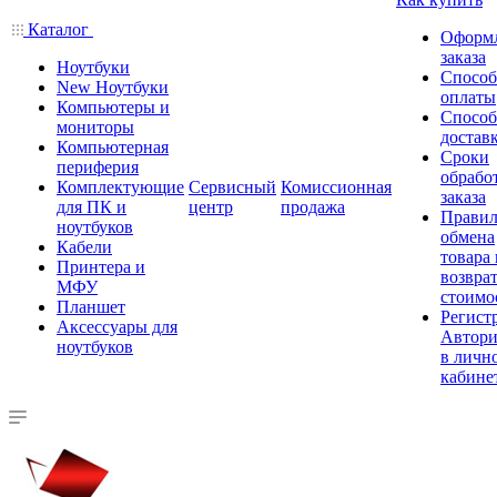
Каталог
Оформ
заказа
Ноутбуки
Спосо
New Ноутбуки
оплаты
Компьютеры и
Спосо
мониторы
достав
Компьютерная
Сроки
периферия
обрабо
Комплектующие
Сервисный
Комиссионная
заказа
для ПК и
центр
продажа
Правил
ноутбуков
обмена
Кабели
товара
Принтера и
возврат
МФУ
стоимо
Планшет
Регист
Аксессуары для
Автори
ноутбуков
в личн
кабине