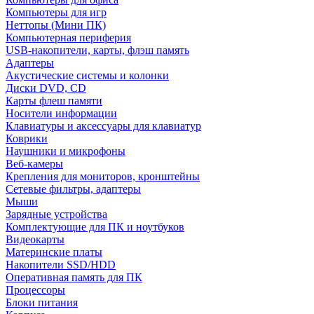
Компьютеры для игр
Неттопы (Мини ПК)
Компьютерная периферия
USB-накопители, карты, флэш память
Адаптеры
Акустические системы и колонки
Диски DVD, CD
Карты флеш памяти
Носители информации
Клавиатуры и аксессуары для клавиатур
Коврики
Наушники и микрофоны
Веб-камеры
Крепления для мониторов, кронштейны
Сетевые фильтры, адаптеры
Мыши
Зарядные устройства
Комплектующие для ПК и ноутбуков
Видеокарты
Материнские платы
Накопители SSD/HDD
Оперативная память для ПК
Процессоры
Блоки питания