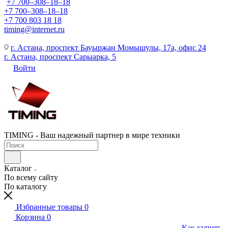
+7 700‒308‒18‒18
+7 700‒308‒18‒18
+7 700 803 18 18
timing@internet.ru
г. Астана, проспект Бауыржан Момышулы, 17а, офис 24
г. Астана, проспект Сарыарка, 5
Войти
TIMING - Ваш надежный партнер в мире техники
Каталог
По всему сайту
По каталогу
Избранные товары
0
Корзина
0
Как купить