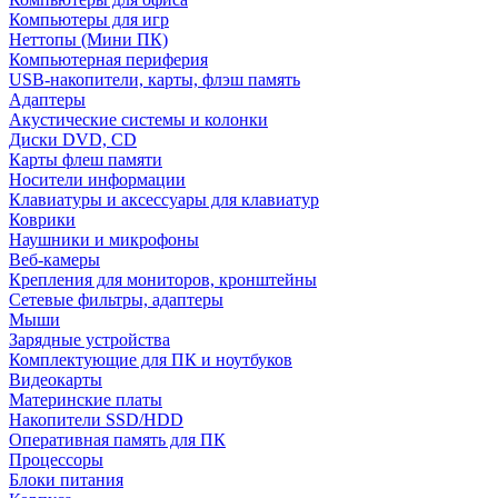
Компьютеры для игр
Неттопы (Мини ПК)
Компьютерная периферия
USB-накопители, карты, флэш память
Адаптеры
Акустические системы и колонки
Диски DVD, CD
Карты флеш памяти
Носители информации
Клавиатуры и аксессуары для клавиатур
Коврики
Наушники и микрофоны
Веб-камеры
Крепления для мониторов, кронштейны
Сетевые фильтры, адаптеры
Мыши
Зарядные устройства
Комплектующие для ПК и ноутбуков
Видеокарты
Материнские платы
Накопители SSD/HDD
Оперативная память для ПК
Процессоры
Блоки питания