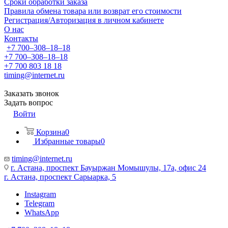
Сроки обработки заказа
Правила обмена товара или возврат его стоимости
Регистрация/Авторизация в личном кабинете
О нас
Контакты
+7 700‒308‒18‒18
+7 700‒308‒18‒18
+7 700 803 18 18
timing@internet.ru
Заказать звонок
Задать вопрос
Войти
Корзина
0
Избранные товары
0
timing@internet.ru
г. Астана, проспект Бауыржан Момышулы, 17а, офис 24
г. Астана, проспект Сарыарка, 5
Instagram
Telegram
WhatsApp