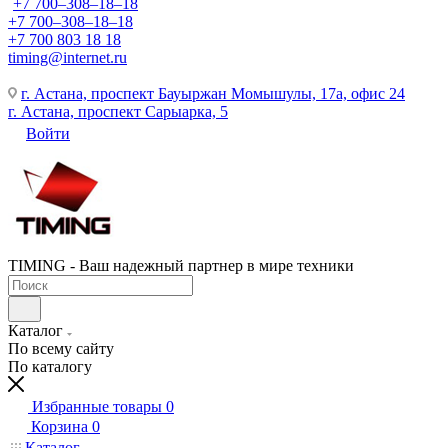
+7 700‒308‒18‒18
+7 700‒308‒18‒18
+7 700 803 18 18
timing@internet.ru
г. Астана, проспект Бауыржан Момышулы, 17а, офис 24
г. Астана, проспект Сарыарка, 5
Войти
TIMING - Ваш надежный партнер в мире техники
Каталог
По всему сайту
По каталогу
Избранные товары
0
Корзина
0
Каталог