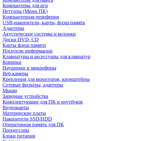
Компьютеры для игр
Неттопы (Мини ПК)
Компьютерная периферия
USB-накопители, карты, флэш память
Адаптеры
Акустические системы и колонки
Диски DVD, CD
Карты флеш памяти
Носители информации
Клавиатуры и аксессуары для клавиатур
Коврики
Наушники и микрофоны
Веб-камеры
Крепления для мониторов, кронштейны
Сетевые фильтры, адаптеры
Мыши
Зарядные устройства
Комплектующие для ПК и ноутбуков
Видеокарты
Материнские платы
Накопители SSD/HDD
Оперативная память для ПК
Процессоры
Блоки питания