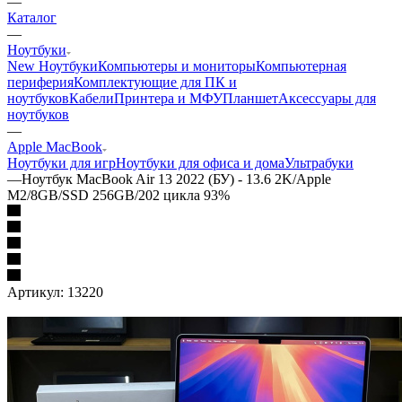
—
Каталог
—
Ноутбуки
New Ноутбуки
Компьютеры и мониторы
Компьютерная
периферия
Комплектующие для ПК и
ноутбуков
Кабели
Принтера и МФУ
Планшет
Аксессуары для
ноутбуков
—
Apple MacBook
Ноутбуки для игр
Ноутбуки для офиса и дома
Ультрабуки
—
Ноутбук MacBook Air 13 2022 (БУ) - 13.6 2K/Apple
M2/8GB/SSD 256GB/202 цикла 93%
Артикул:
13220