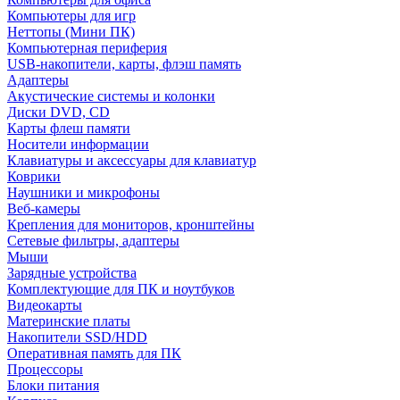
Компьютеры для игр
Неттопы (Мини ПК)
Компьютерная периферия
USB-накопители, карты, флэш память
Адаптеры
Акустические системы и колонки
Диски DVD, CD
Карты флеш памяти
Носители информации
Клавиатуры и аксессуары для клавиатур
Коврики
Наушники и микрофоны
Веб-камеры
Крепления для мониторов, кронштейны
Сетевые фильтры, адаптеры
Мыши
Зарядные устройства
Комплектующие для ПК и ноутбуков
Видеокарты
Материнские платы
Накопители SSD/HDD
Оперативная память для ПК
Процессоры
Блоки питания