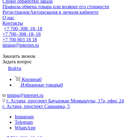
Сроки обработки заказа
Правила обмена товара или возврат его стоимости
Регистрация/Авторизация в личном кабинете
О нас
Контакты
+7 700‒308‒18‒18
+7 700‒308‒18‒18
+7 700 803 18 18
timing@internet.ru
Заказать звонок
Задать вопрос
Войти
Корзина
0
Избранные товары
0
timing@internet.ru
г. Астана, проспект Бауыржан Момышулы, 17а, офис 24
г. Астана, проспект Сарыарка, 5
Instagram
Telegram
WhatsApp