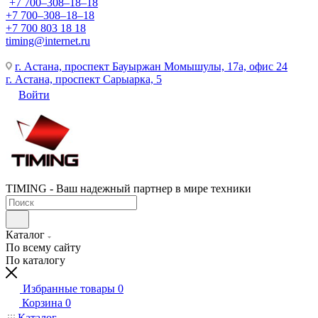
+7 700‒308‒18‒18
+7 700‒308‒18‒18
+7 700 803 18 18
timing@internet.ru
г. Астана, проспект Бауыржан Момышулы, 17а, офис 24
г. Астана, проспект Сарыарка, 5
Войти
TIMING - Ваш надежный партнер в мире техники
Каталог
По всему сайту
По каталогу
Избранные товары
0
Корзина
0
Каталог