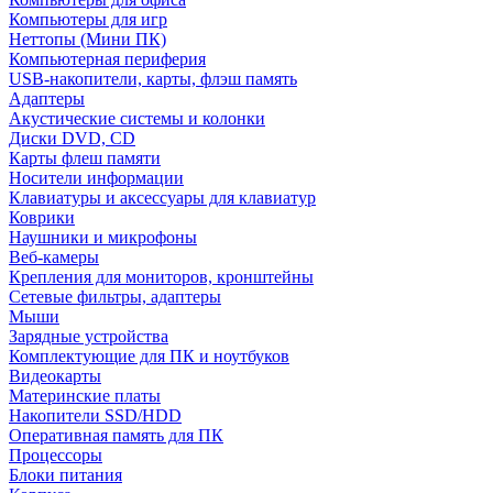
Компьютеры для игр
Неттопы (Мини ПК)
Компьютерная периферия
USB-накопители, карты, флэш память
Адаптеры
Акустические системы и колонки
Диски DVD, CD
Карты флеш памяти
Носители информации
Клавиатуры и аксессуары для клавиатур
Коврики
Наушники и микрофоны
Веб-камеры
Крепления для мониторов, кронштейны
Сетевые фильтры, адаптеры
Мыши
Зарядные устройства
Комплектующие для ПК и ноутбуков
Видеокарты
Материнские платы
Накопители SSD/HDD
Оперативная память для ПК
Процессоры
Блоки питания