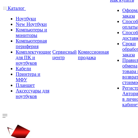
Каталог
Оформ
заказа
Ноутбуки
Спосо
New Ноутбуки
оплаты
Компьютеры и
Спосо
мониторы
достав
Компьютерная
Сроки
периферия
обрабо
Комплектующие
Сервисный
Комиссионная
заказа
для ПК и
центр
продажа
Правил
ноутбуков
обмена
Кабели
товара
Принтера и
возврат
МФУ
стоимо
Планшет
Регист
Аксессуары для
Автори
ноутбуков
в личн
кабине