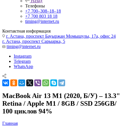
Назад
Телефоны
+7 700‒308‒18‒18
+7 700 803 18 18
timing@internet.ru
Контактная информация
г. Астана, проспект Бауыржан Момышулы, 17а, офис 24
г. Астана, проспект Сарыарка, 5
timing@internet.ru
Instagram
Telegram
WhatsApp
MacBook Air 13 M1 (2020, Б/У) – 13.3"
Retina / Apple M1 / 8GB / SSD 256GB/
100 циклов 94%
Главная