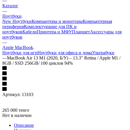
—
Каталог
—
Ноутбуки
New Ноутбуки
Компьютеры и мониторы
Компьютерная
периферия
Комплектующие для ПК и
ноутбуков
Кабели
Принтера и МФУ
Планшет
Аксессуары для
ноутбуков
—
Apple MacBook
Ноутбуки для игр
Ноутбуки для офиса и дома
Ультрабуки
—
MacBook Air 13 M1 (2020, Б/У) – 13.3" Retina / Apple M1 /
8GB / SSD 256GB/ 100 циклов 94%
Артикул:
13103
265 000
тенге
Нет в наличии
Описание