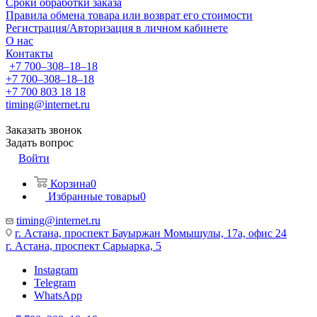
Сроки обработки заказа
Правила обмена товара или возврат его стоимости
Регистрация/Авторизация в личном кабинете
О нас
Контакты
+7 700‒308‒18‒18
+7 700‒308‒18‒18
+7 700 803 18 18
timing@internet.ru
Заказать звонок
Задать вопрос
Войти
Корзина
0
Избранные товары
0
timing@internet.ru
г. Астана, проспект Бауыржан Момышулы, 17а, офис 24
г. Астана, проспект Сарыарка, 5
Instagram
Telegram
WhatsApp