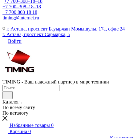
+7 700‒308‒18‒18
+7 700‒308‒18‒18
+7 700 803 18 18
timing@internet.ru
г. Астана, проспект Бауыржан Момышулы, 17а, офис 24
г. Астана, проспект Сарыарка, 5
Войти
TIMING - Ваш надежный партнер в мире техники
Каталог
По всему сайту
По каталогу
Избранные товары
0
Корзина
0
Как купить