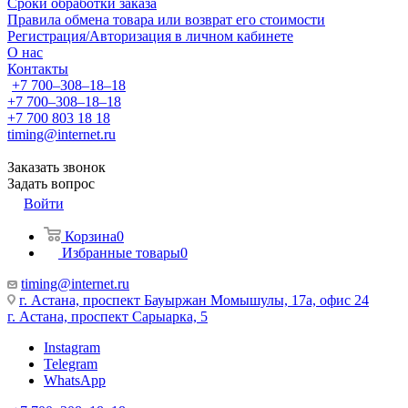
Сроки обработки заказа
Правила обмена товара или возврат его стоимости
Регистрация/Авторизация в личном кабинете
О нас
Контакты
+7 700‒308‒18‒18
+7 700‒308‒18‒18
+7 700 803 18 18
timing@internet.ru
Заказать звонок
Задать вопрос
Войти
Корзина
0
Избранные товары
0
timing@internet.ru
г. Астана, проспект Бауыржан Момышулы, 17а, офис 24
г. Астана, проспект Сарыарка, 5
Instagram
Telegram
WhatsApp