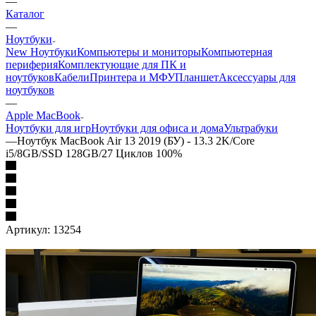
—
Каталог
—
Ноутбуки
New Ноутбуки
Компьютеры и мониторы
Компьютерная
периферия
Комплектующие для ПК и
ноутбуков
Кабели
Принтера и МФУ
Планшет
Аксессуары для
ноутбуков
—
Apple MacBook
Ноутбуки для игр
Ноутбуки для офиса и дома
Ультрабуки
—
Ноутбук MacBook Air 13 2019 (БУ) - 13.3 2K/Core
i5/8GB/SSD 128GB/27 Циклов 100%
Артикул:
13254