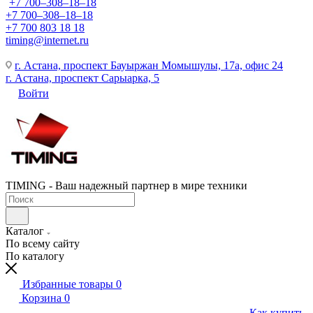
+7 700‒308‒18‒18
+7 700‒308‒18‒18
+7 700 803 18 18
timing@internet.ru
г. Астана, проспект Бауыржан Момышулы, 17а, офис 24
г. Астана, проспект Сарыарка, 5
Войти
TIMING - Ваш надежный партнер в мире техники
Каталог
По всему сайту
По каталогу
Избранные товары
0
Корзина
0
Как купить