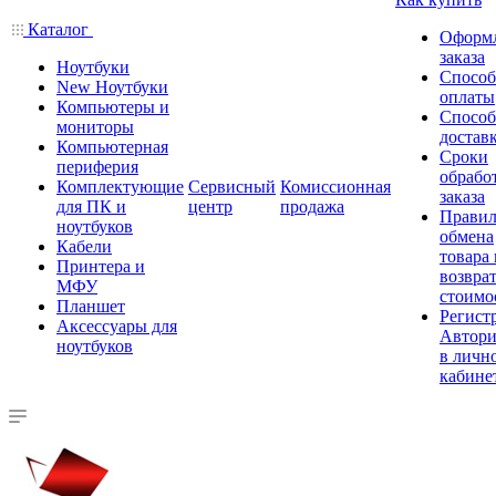
Каталог
Оформ
заказа
Ноутбуки
Спосо
New Ноутбуки
оплаты
Компьютеры и
Спосо
мониторы
достав
Компьютерная
Сроки
периферия
обрабо
Комплектующие
Сервисный
Комиссионная
заказа
для ПК и
центр
продажа
Правил
ноутбуков
обмена
Кабели
товара
Принтера и
возврат
МФУ
стоимо
Планшет
Регист
Аксессуары для
Автори
ноутбуков
в личн
кабине