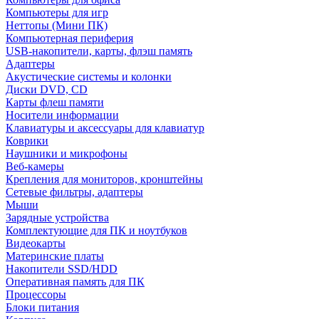
Компьютеры для игр
Неттопы (Мини ПК)
Компьютерная периферия
USB-накопители, карты, флэш память
Адаптеры
Акустические системы и колонки
Диски DVD, CD
Карты флеш памяти
Носители информации
Клавиатуры и аксессуары для клавиатур
Коврики
Наушники и микрофоны
Веб-камеры
Крепления для мониторов, кронштейны
Сетевые фильтры, адаптеры
Мыши
Зарядные устройства
Комплектующие для ПК и ноутбуков
Видеокарты
Материнские платы
Накопители SSD/HDD
Оперативная память для ПК
Процессоры
Блоки питания