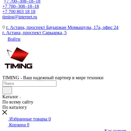
+7 700‒308‒18‒18
+7 700‒308‒18‒18
+7 700 803 18 18
timing@internet.ru
г. Астана, проспект Бауыржан Момышулы, 17а, офис 24
г. Астана, проспект Сарыарка, 5
Войти
TIMING - Ваш надежный партнер в мире техники
Каталог
По всему сайту
По каталогу
Избранные товары
0
Корзина
0
Как купить