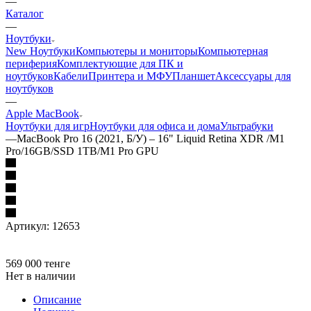
—
Каталог
—
Ноутбуки
New Ноутбуки
Компьютеры и мониторы
Компьютерная
периферия
Комплектующие для ПК и
ноутбуков
Кабели
Принтера и МФУ
Планшет
Аксессуары для
ноутбуков
—
Apple MacBook
Ноутбуки для игр
Ноутбуки для офиса и дома
Ультрабуки
—
MacBook Pro 16 (2021, Б/У) – 16" Liquid Retina XDR /M1
Pro/16GB/SSD 1TB/M1 Pro GPU
Артикул:
12653
569 000
тенге
Нет в наличии
Описание