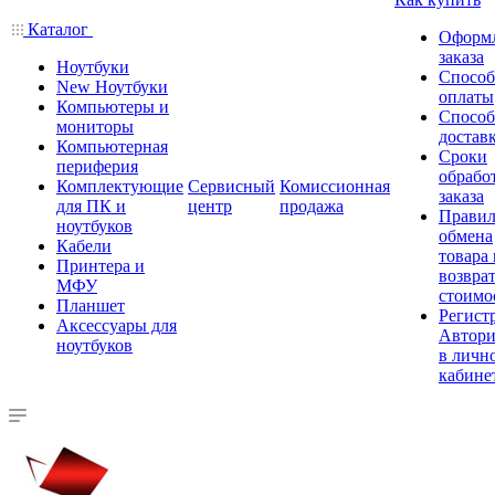
Каталог
Оформ
заказа
Ноутбуки
Спосо
New Ноутбуки
оплаты
Компьютеры и
Спосо
мониторы
достав
Компьютерная
Сроки
периферия
обрабо
Комплектующие
Сервисный
Комиссионная
заказа
для ПК и
центр
продажа
Правил
ноутбуков
обмена
Кабели
товара
Принтера и
возврат
МФУ
стоимо
Планшет
Регист
Аксессуары для
Автори
ноутбуков
в личн
кабине