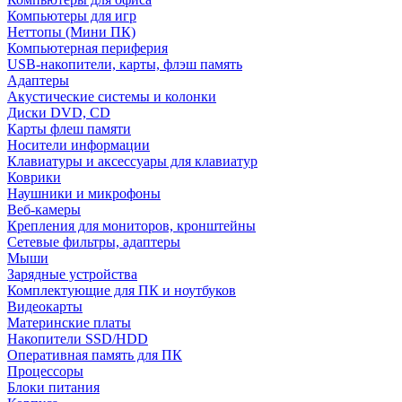
Компьютеры для игр
Неттопы (Мини ПК)
Компьютерная периферия
USB-накопители, карты, флэш память
Адаптеры
Акустические системы и колонки
Диски DVD, CD
Карты флеш памяти
Носители информации
Клавиатуры и аксессуары для клавиатур
Коврики
Наушники и микрофоны
Веб-камеры
Крепления для мониторов, кронштейны
Сетевые фильтры, адаптеры
Мыши
Зарядные устройства
Комплектующие для ПК и ноутбуков
Видеокарты
Материнские платы
Накопители SSD/HDD
Оперативная память для ПК
Процессоры
Блоки питания