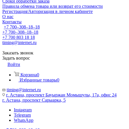
Сроки обработки заказа
Правила обмена товара или возврат его стоимости
Регистрация/Авторизация в личном кабинете
О нас
Контакты
+7 700‒308‒18‒18
+7 700‒308‒18‒18
+7 700 803 18 18
timing@internet.ru
Заказать звонок
Задать вопрос
Войти
Корзина
0
Избранные товары
0
timing@internet.ru
г. Астана, проспект Бауыржан Момышулы, 17а, офис 24
г. Астана, проспект Сарыарка, 5
Instagram
Telegram
WhatsApp