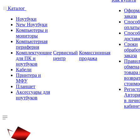
Каталог
Оформ
заказа
Ноутбуки
Спосо
New Ноутбуки
оплаты
Компьютеры и
Спосо
мониторы
достав
Компьютерная
Сроки
периферия
обрабо
Комплектующие
Сервисный
Комиссионная
заказа
для ПК и
центр
продажа
Правил
ноутбуков
обмена
Кабели
товара
Принтера и
возврат
МФУ
стоимо
Планшет
Регист
Аксессуары для
Автори
ноутбуков
в личн
кабине