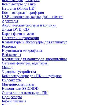
Компьютеры для игр
Неттопы (Мини ПК)
Компьютерная периферия
USB-накопители, карты, флэш память
Адаптеры
Акустические системы и колонки
Диски DVD, CD
Карты флеш памяти
Носители информации
Клавиатуры и аксессуары для клавиатур
Коврики
Наушники и микрофоны
Веб-камеры
Крепления для мониторов, кронштейны
Сетевые фильтры, адаптеры
Мыши
Зарядные устройства
Комплектующие для ПК и ноутбуков
Видеокарты
Материнские платы
Накопители SSD/HDD
Оперативная память для ПК
Процессоры
Блоки питания