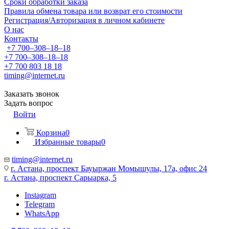
Сроки обработки заказа
Правила обмена товара или возврат его стоимости
Регистрация/Авторизация в личном кабинете
О нас
Контакты
+7 700‒308‒18‒18
+7 700‒308‒18‒18
+7 700 803 18 18
timing@internet.ru
Заказать звонок
Задать вопрос
Войти
Корзина
0
Избранные товары
0
timing@internet.ru
г. Астана, проспект Бауыржан Момышулы, 17а, офис 24
г. Астана, проспект Сарыарка, 5
Instagram
Telegram
WhatsApp