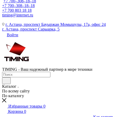
+7 700‒308‒18‒18
+7 700‒308‒18‒18
+7 700 803 18 18
timing@internet.ru
г. Астана, проспект Бауыржан Момышулы, 17а, офис 24
г. Астана, проспект Сарыарка, 5
Войти
TIMING - Ваш надежный партнер в мире техники
Каталог
По всему сайту
По каталогу
Избранные товары
0
Корзина
0
Как купить