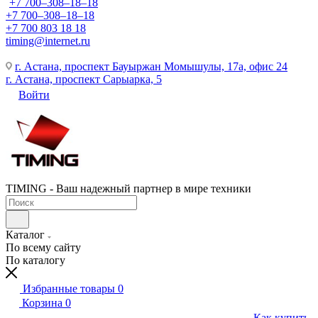
+7 700‒308‒18‒18
+7 700‒308‒18‒18
+7 700 803 18 18
timing@internet.ru
г. Астана, проспект Бауыржан Момышулы, 17а, офис 24
г. Астана, проспект Сарыарка, 5
Войти
TIMING - Ваш надежный партнер в мире техники
Каталог
По всему сайту
По каталогу
Избранные товары
0
Корзина
0
Как купить