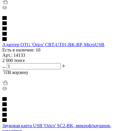
Адаптер OTG 'Orico' CBT-UT01-BK-BP, MicroUSB
Есть в наличии: 10
Арт.: 14133
2 000
тенге
В корзину
Звуковая карта USB 'Orico' SC2-BK, микроф/наушник,
регулятор