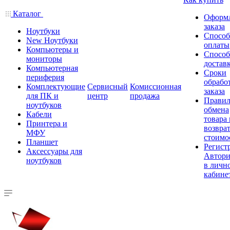
Каталог
Оформ
заказа
Ноутбуки
Спосо
New Ноутбуки
оплаты
Компьютеры и
Спосо
мониторы
достав
Компьютерная
Сроки
периферия
обрабо
Комплектующие
Сервисный
Комиссионная
заказа
для ПК и
центр
продажа
Правил
ноутбуков
обмена
Кабели
товара
Принтера и
возврат
МФУ
стоимо
Планшет
Регист
Аксессуары для
Автори
ноутбуков
в личн
кабине