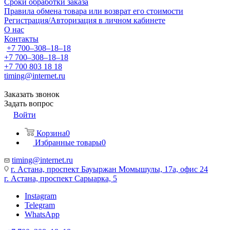
Сроки обработки заказа
Правила обмена товара или возврат его стоимости
Регистрация/Авторизация в личном кабинете
О нас
Контакты
+7 700‒308‒18‒18
+7 700‒308‒18‒18
+7 700 803 18 18
timing@internet.ru
Заказать звонок
Задать вопрос
Войти
Корзина
0
Избранные товары
0
timing@internet.ru
г. Астана, проспект Бауыржан Момышулы, 17а, офис 24
г. Астана, проспект Сарыарка, 5
Instagram
Telegram
WhatsApp