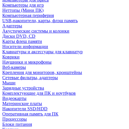
Компьютеры для игр
Неттопы (Мини ПК)
Компьютерная периферия
USB-накопители, карты, флэш память
Адаптеры
Акустические системы и колонки
Диски DVD, CD
Карты флеш памяти
Носители информации
Клавиатуры и аксессуары для клавиатур
Коврики
Наушники и микрофоны
Веб-камеры
Крепления для мониторов, кронштейны
Сетевые фильтры, адаптеры
Мыши
Зарядные устройства
Комплектующие для ПК и ноутбуков
Видеокарты
Материнские платы
Накопители SSD/HDD
Оперативная память для ПК
Процессоры
Блоки питания